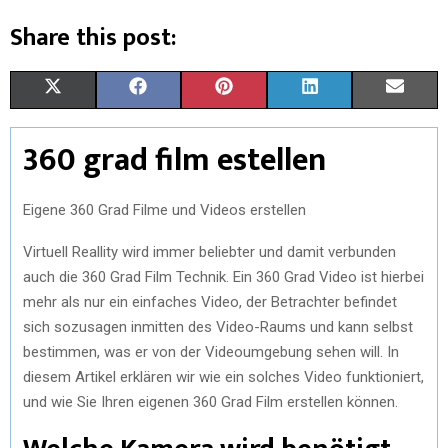
Share this post:
X
F
P
L
E
(
A
I
I
M
360 grad film estellen
T
C
N
N
A
W
E
T
K
I
Eigene 360 Grad Filme und Videos erstellen
I
B
E
E
L
Virtuell Reallity wird immer beliebter und damit verbunden
T
O
R
D
auch die 360 Grad Film Technik. Ein 360 Grad Video ist hierbei
mehr als nur ein einfaches Video, der Betrachter befindet
T
O
E
I
sich sozusagen inmitten des Video-Raums und kann selbst
E
K
S
N
bestimmen, was er von der Videoumgebung sehen will. In
diesem Artikel erklären wir wie ein solches Video funktioniert,
R
T
und wie Sie Ihren eigenen 360 Grad Film erstellen können.
)