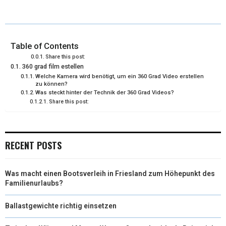
T
C
N
N
A
W
E
T
K
I
I
B
E
E
L
Table of Contents
Share this post:
T
O
R
D
360 grad film estellen
Welche Kamera wird benötigt, um ein 360 Grad Video erstellen
T
O
E
I
zu können?
Was steckt hinter der Technik der 360 Grad Videos?
E
K
S
N
Share this post:
R
T
)
RECENT POSTS
Was macht einen Bootsverleih in Friesland zum Höhepunkt des
Familienurlaubs?
Ballastgewichte richtig einsetzen