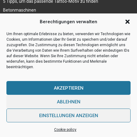
5 Tipps, um das passende Tattoo-Motiv zu finden
Betonmaschinen
Was ist Legal Tech?
Berechtigungen verwalten
Die Automatisierung der Sackentleerung bewirkt
Um Ihnen optimale Erlebnisse zu bieten, verwenden wir Technologien wie
Effizienzsteigerung
Cookies, um Informationen über Ihr Gerät zu speichern und/oder darauf
zuzugreifen. Die Zustimmung zu diesen Technologien ermöglicht uns
die Verarbeitung von Daten wie Ihrem Surfverhalten oder eindeutigen IDs
auf dieser Website. Wenn Sie Ihre Zustimmung nicht erteilen oder
widerrufen, kann dies bestimmte Funktionen und Merkmale
beeinträchtigen.
AKZEPTIEREN
ABLEHNEN
@2023 - www.Webulog.de. All Right Reserved.
EINSTELLUNGEN ANZEIGEN
Home
Cookie policy (EU)
Our authors
Partners
Website index
Cookie policy
Contact