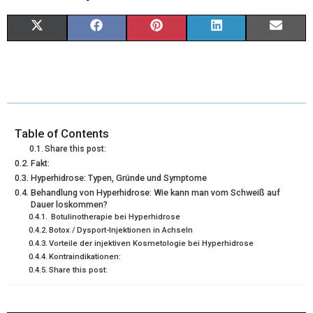
X
F
P
L
E
(
A
I
I
M
T
C
N
N
A
W
E
T
K
I
I
B
E
E
L
Table of Contents
Share this post:
T
O
R
D
Fakt:
Hyperhidrose: Typen, Gründe und Symptome
T
O
E
I
Behandlung von Hyperhidrose: Wie kann man vom Schweiß auf
E
K
S
N
Dauer loskommen?
Botulinotherapie bei Hyperhidrose
R
T
Botox / Dysport-Injektionen in Achseln
Vorteile der injektiven Kosmetologie bei Hyperhidrose
)
Kontraindikationen:
Share this post: