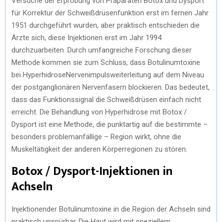
Versuche der Erprobung von Präparaten Botox und Dysport
für Korrektur der
Schweißdrüsenfunktion erst im fernen Jahr
1951 durchgeführt wurden, aber praktisch entschieden die
Ärzte sich, diese Injektionen erst im Jahr 1994
durchzuarbeiten. Durch umfangreiche Forschung dieser
Methode kommen sie zum Schluss, dass Botulinumtoxine
bei Hyperhidrose
Nervenimpulsweiterleitung auf dem Niveau
der postganglionären Nervenfasern blockieren. Das bedeutet,
dass das Funktionssignal die
Schweißdrüsen einfach nicht
erreicht. Die Behandlung von Hyperhidrose mit
Botox /
Dysport ist eine Methode, die punktartig auf die bestimmte –
besonders problemanfällige – Region wirkt, ohne die
Muskeltätigkeit der anderen K
ö
rperregionen zu stören.
Botox / Dysport-Injektionen in
Achseln
Injektionen
der Botulinumtoxine in die Region der Achseln sind
praktisch unspürbar. Die Haut wird mit speziellem