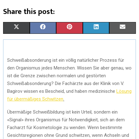
Share this post:
X
F
P
L
E
(
A
I
I
M
T
C
N
N
A
Schweißabsonderung ist ein völlig natürlicher Prozess für
W
E
T
K
I
den Organismus jedes Menschen. Wissen Sie aber genau, wo
I
B
E
E
L
ist die Grenze zwischen normalen und gestörten
Schweißabsonderung? Die Fachärzte aus der Klinik von V.
T
O
R
D
Bagirov wissen es Bescheid, und haben medizinische
Lösung
T
O
E
I
für übermäßiges Schwitzen
.
E
K
S
N
Übermäßige Schwei
ß
bildung ist kein Urteil, sondern ein
R
T
«
Signal
»
ihres Organismus für Notwendigkeit, sich an dem
Facharzt für Kosmetologie zu wenden. Wenn bestimmte
)
Gesichtsregionen ohne Grund schwitzen, wenn Achseln und