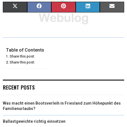
X
F
P
L
E
(
A
I
I
M
T
C
N
N
A
W
E
T
K
I
I
B
E
E
L
Table of Contents
Share this post:
T
O
R
D
Share this post:
T
O
E
I
E
K
S
N
RECENT POSTS
R
T
)
Was macht einen Bootsverleih in Friesland zum Höhepunkt des
Familienurlaubs?
Ballastgewichte richtig einsetzen