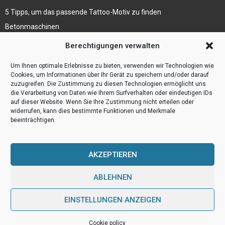
5 Tipps, um das passende Tattoo-Motiv zu finden
Betonmaschinen
Was ist Legal Tech?
Berechtigungen verwalten
Die Automatisierung der Sackentleerung bewirkt
Um Ihnen optimale Erlebnisse zu bieten, verwenden wir Technologien wie
Effizienzsteigerung
Cookies, um Informationen über Ihr Gerät zu speichern und/oder darauf
zuzugreifen. Die Zustimmung zu diesen Technologien ermöglicht uns
die Verarbeitung von Daten wie Ihrem Surfverhalten oder eindeutigen IDs
auf dieser Website. Wenn Sie Ihre Zustimmung nicht erteilen oder
widerrufen, kann dies bestimmte Funktionen und Merkmale
beeinträchtigen.
AKZEPTIEREN
ABLEHNEN
@2023 - www.Webulog.de. All Right Reserved.
EINSTELLUNGEN ANZEIGEN
Home
Cookie policy (EU)
Our authors
Partners
Website index
Cookie policy