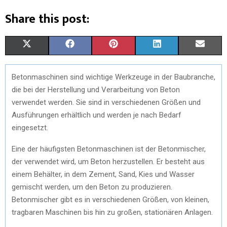
Share this post:
X
F
P
L
E
(
A
I
I
M
Betonmaschinen sind wichtige Werkzeuge in der Baubranche,
T
C
N
N
A
die bei der Herstellung und Verarbeitung von Beton
W
E
T
K
I
verwendet werden. Sie sind in verschiedenen Größen und
Ausführungen erhältlich und werden je nach Bedarf
I
B
E
E
L
eingesetzt.
T
O
R
D
Eine der häufigsten Betonmaschinen ist der Betonmischer,
T
O
E
I
der verwendet wird, um Beton herzustellen. Er besteht aus
E
K
S
N
einem Behälter, in dem Zement, Sand, Kies und Wasser
gemischt werden, um den Beton zu produzieren.
R
T
Betonmischer gibt es in verschiedenen Größen, von kleinen,
)
tragbaren Maschinen bis hin zu großen, stationären Anlagen.