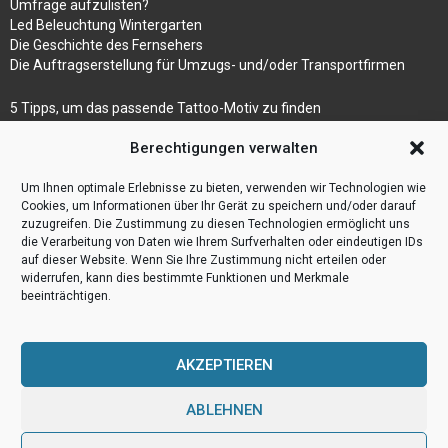
Umfrage aufzulisten?
Led Beleuchtung Wintergarten
Die Geschichte des Fernsehers
Die Auftragserstellung für Umzugs- und/oder Transportfirmen
5 Tipps, um das passende Tattoo-Motiv zu finden
Betonmaschinen
Berechtigungen verwalten
Was ist Legal Tech?
Die Automatisierung der Sackentleerung bewirkt
Um Ihnen optimale Erlebnisse zu bieten, verwenden wir Technologien wie
Effizienzsteigerung
Cookies, um Informationen über Ihr Gerät zu speichern und/oder darauf
zuzugreifen. Die Zustimmung zu diesen Technologien ermöglicht uns
die Verarbeitung von Daten wie Ihrem Surfverhalten oder eindeutigen IDs
auf dieser Website. Wenn Sie Ihre Zustimmung nicht erteilen oder
widerrufen, kann dies bestimmte Funktionen und Merkmale
beeinträchtigen.
AKZEPTIEREN
ABLEHNEN
@2023 - www.Webulog.de. All Right Reserved.