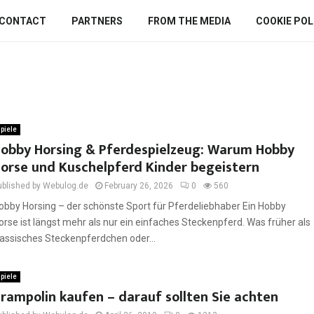
CONTACT
PARTNERS
FROM THE MEDIA
COOKIE POLI
piele
obby Horsing & Pferdespielzeug: Warum Hobby
orse und Kuschelpferd Kinder begeistern
ublished by Webulog.de
February 26, 2026
0
560
obby Horsing – der schönste Sport für Pferdeliebhaber Ein Hobby
orse ist längst mehr als nur ein einfaches Steckenpferd. Was früher als
lassisches Steckenpferdchen oder...
piele
rampolin kaufen – darauf sollten Sie achten