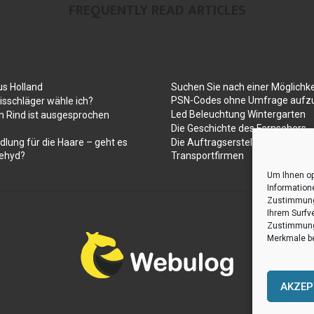
FREQUENTLY READ ARTICLES
us Holland
Suchen Sie nach einer Möglichke
PSN-Codes ohne Umfrage aufzu
sschläger wähle ich?
Led Beleuchtung Wintergarten
 Rind ist ausgesprochen
Die Geschichte des Fernsehers
dlung für die Haare – geht es
Die Auftragserstellung für Umz
ehyd?
Transportfirmen
Um Ihnen op
Information
Zustimmung 
Ihrem Surfv
Zustimmung 
Merkmale be
AKZEP