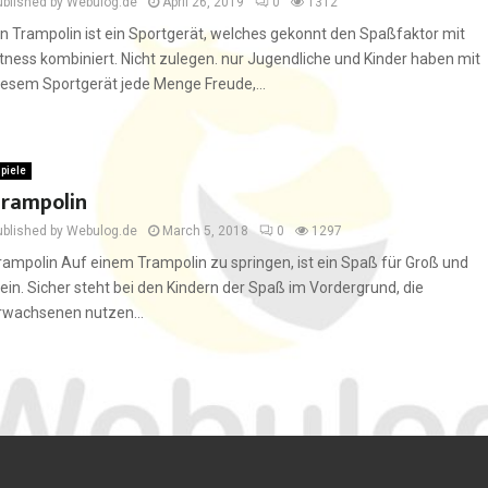
ublished by Webulog.de
April 26, 2019
0
1312
in Trampolin ist ein Sportgerät, welches gekonnt den Spaßfaktor mit
itness kombiniert. Nicht zulegen. nur Jugendliche und Kinder haben mit
iesem Sportgerät jede Menge Freude,...
piele
rampolin
ublished by Webulog.de
March 5, 2018
0
1297
rampolin Auf einem Trampolin zu springen, ist ein Spaß für Groß und
lein. Sicher steht bei den Kindern der Spaß im Vordergrund, die
rwachsenen nutzen...