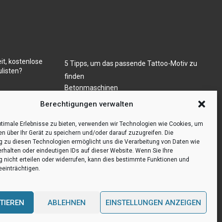
it, kostenlose
5 Tipps, um das passende Tattoo-Motiv zu
listen?
finden
Betonmaschinen
Was ist Legal Tech?
ugs- und/oder
Berechtigungen verwalten
Die Automatisierung der Sackentleerung
bewirkt Effizienzsteigerung
timale Erlebnisse zu bieten, verwenden wir Technologien wie Cookies, um
en über Ihr Gerät zu speichern und/oder darauf zuzugreifen. Die
zu diesen Technologien ermöglicht uns die Verarbeitung von Daten wie
erhalten oder eindeutigen IDs auf dieser Website. Wenn Sie Ihre
nicht erteilen oder widerrufen, kann dies bestimmte Funktionen und
einträchtigen.
TIEREN
ABLEHNEN
EINSTELLUNGEN ANZEIGEN