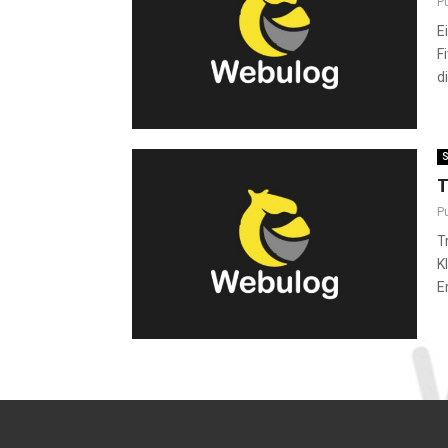
P
E
F
d
S
T
P
T
K
E