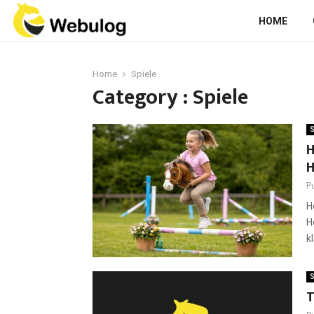
HOME
Home
Spiele
Category : Spiele
S
H
H
P
H
H
k
S
T