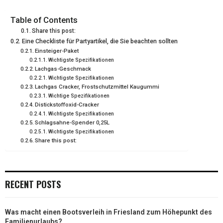
T
O
E
I
Table of Contents
E
K
S
N
Share this post:
R
T
Eine Checkliste für Partyartikel, die Sie beachten sollten
Einsteiger-Paket
)
Wichtigste Spezifikationen
Lachgas-Geschmack
Wichtigste Spezifikationen
Lachgas Cracker, Frostschutzmittel Kaugummi
Wichtige Spezifikationen
Distickstoffoxid-Cracker
Wichtigste Spezifikationen
Schlagsahne-Spender 0,25L
Wichtigste Spezifikationen
Share this post:
RECENT POSTS
Was macht einen Bootsverleih in Friesland zum Höhepunkt des
Familienurlaubs?