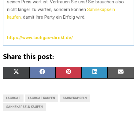
seinen Preis wert ist. Vertrauen Sie uns! Sie brauchen also
nicht länger zu warten, sondern können
Sahnekapseln
kaufen
, damit Ihre Party ein Erfolg wird.
https://www.lachgas-direkt.de/
Share this post:
X
F
P
L
E
(
A
I
I
M
T
C
N
N
A
LACHGAS
LACHGAS KAUFEN
SAHNEKAPSELN
W
E
T
K
I
SAHNEKAPSELN KAUFEN
I
B
E
E
L
T
O
R
D