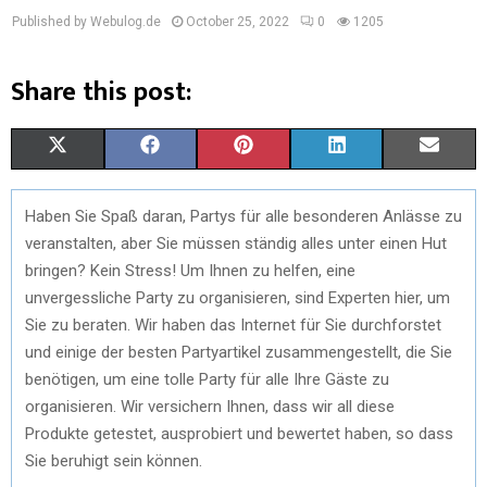
Published by Webulog.de
October 25, 2022
0
1205
Share this post:
X
F
P
L
E
(
A
I
I
M
Haben Sie Spaß daran, Partys für alle besonderen Anlässe zu
T
C
N
N
A
veranstalten, aber Sie müssen ständig alles unter einen Hut
W
E
T
K
I
bringen? Kein Stress! Um Ihnen zu helfen, eine
unvergessliche Party zu organisieren, sind Experten hier, um
I
B
E
E
L
Sie zu beraten. Wir haben das Internet für Sie durchforstet
T
O
R
D
und einige der besten Partyartikel zusammengestellt, die Sie
benötigen, um eine tolle Party für alle Ihre Gäste zu
T
O
E
I
organisieren. Wir versichern Ihnen, dass wir all diese
E
K
S
N
Produkte getestet, ausprobiert und bewertet haben, so dass
Sie beruhigt sein können.
R
T