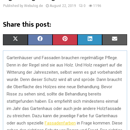
Published by Webulog.de
August 22, 2019
0
1196
Share this post:
X
F
P
L
E
(
A
I
I
M
Gartenhäuser und Fassaden brauchen regelmäßige Pflege.
T
C
N
N
A
Denn in der Regel sind sie aus Holz. Und Holz reagiert auf die
W
E
T
K
I
Witterung der Jahreszeiten, selbst wenn es gut vorbehandelt
wurde. Denn dieser Schutz wird alt und spröde. Dann braucht
I
B
E
E
L
die Oberfläche des Holzes eine neue Behandlung. Bevor
T
O
R
D
Risse zu sehen sind, sollte die Behandlung bereits
stattgefunden haben. Es empfiehlt sich mindestens einmal
T
O
E
I
im Jahr das Gartenhaus oder auch jede andere Holzfassade
E
K
S
N
zu streichen. Dazu kann die jeweilige Farbe fur Gartenhaus
oder auch spezielle
Fassadenfarben
in Frage kommen. Diese
R
T