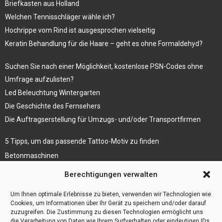
Briefkasten aus Holland
Welchen Tennisschläger wähle ich?
Hochrippe vom Rind ist ausgesprochen vielseitig
Keratin Behandlung für die Haare – geht es ohne Formaldehyd?
Suchen Sie nach einer Möglichkeit, kostenlose PSN-Codes ohne
Umfrage aufzulisten?
Led Beleuchtung Wintergarten
Die Geschichte des Fernsehers
Die Auftragserstellung für Umzugs- und/oder Transportfirmen
5 Tipps, um das passende Tattoo-Motiv zu finden
Betonmaschinen
Was ist Legal Tech?
Berechtigungen verwalten
Die Automatisierung der Sackentleerung bewirkt
Um Ihnen optimale Erlebnisse zu bieten, verwenden wir Technologien wie
Effizienzsteigerung
Cookies, um Informationen über Ihr Gerät zu speichern und/oder darauf
zuzugreifen. Die Zustimmung zu diesen Technologien ermöglicht uns
die Verarbeitung von Daten wie Ihrem Surfverhalten oder eindeutigen IDs