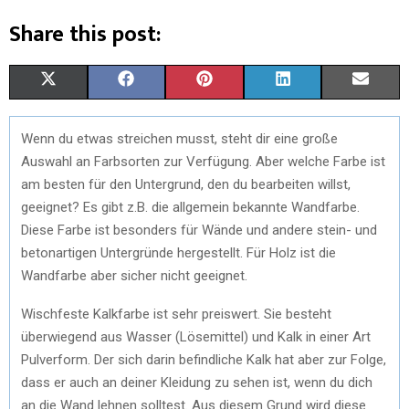
Share this post:
X
F
P
L
E
(
A
I
I
M
Wenn du etwas streichen musst, steht dir eine große
T
C
N
N
A
Auswahl an Farbsorten zur Verfügung. Aber welche Farbe ist
W
E
T
K
I
am besten für den Untergrund, den du bearbeiten willst,
geeignet? Es gibt z.B. die allgemein bekannte Wandfarbe.
I
B
E
E
L
Diese Farbe ist besonders für Wände und andere stein- und
T
O
R
D
betonartigen Untergründe hergestellt. Für Holz ist die
Wandfarbe aber sicher nicht geeignet.
T
O
E
I
E
K
S
N
Wischfeste Kalkfarbe ist sehr preiswert. Sie besteht
überwiegend aus Wasser (Lösemittel) und Kalk in einer Art
R
T
Pulverform. Der sich darin befindliche Kalk hat aber zur Folge,
)
dass er auch an deiner Kleidung zu sehen ist, wenn du dich
an die Wand lehnen solltest. Aus diesem Grund wird diese