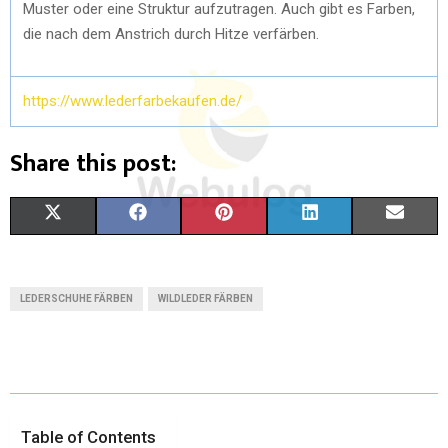
Muster oder eine Struktur aufzutragen. Auch gibt es Farben,
die nach dem Anstrich durch Hitze verfärben.
https://www.lederfarbekaufen.de/
Share this post:
X
F
P
L
E
(
A
I
I
M
T
C
N
N
A
LEDERSCHUHE FÄRBEN
WILDLEDER FÄRBEN
W
E
T
K
I
I
B
E
E
L
T
O
R
D
T
O
E
I
Table of Contents