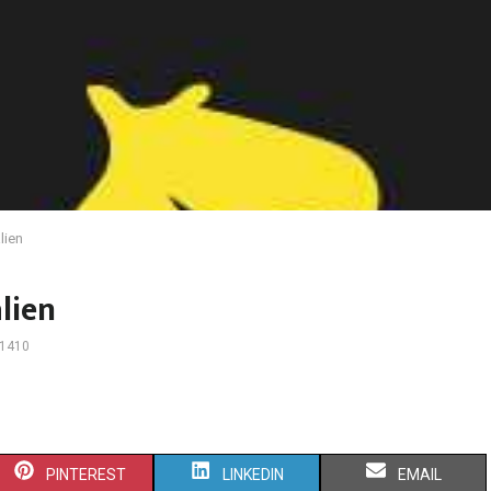
lien
alien
1410
PINTEREST
LINKEDIN
EMAIL