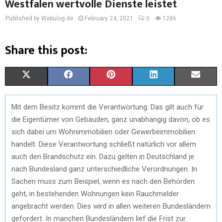
Westfalen wertvolle Dienste leistet
Published by Webulog.de
February 24, 2021
0
1286
Share this post:
X
F
P
L
E
(
A
I
I
M
Mit dem Besitz kommt die Verantwortung. Das gilt auch für
T
C
N
N
A
die Eigentümer von Gebäuden, ganz unabhängig davon, ob es
W
E
T
K
I
sich dabei um Wohnimmobilien oder Gewerbeimmobilien
handelt. Diese Verantwortung schließt natürlich vor allem
I
B
E
E
L
auch den Brandschutz ein. Dazu gelten in Deutschland je
T
O
R
D
nach Bundesland ganz unterschiedliche Verordnungen. In
Sachen muss zum Beispiel, wenn es nach den Behörden
T
O
E
I
geht, in bestehenden Wohnungen kein Rauchmelder
E
K
S
N
angebracht werden. Dies wird in allen weiteren Bundesländern
gefordert. In manchen Bundesländern lief die Frist zur
R
T