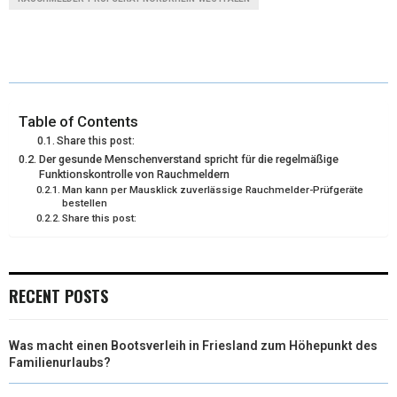
W
E
T
K
I
I
B
E
E
L
T
O
R
D
T
O
E
I
Table of Contents
Share this post:
E
K
S
N
Der gesunde Menschenverstand spricht für die regelmäßige
Funktionskontrolle von Rauchmeldern
R
T
Man kann per Mausklick zuverlässige Rauchmelder-Prüfgeräte
bestellen
)
Share this post:
RECENT POSTS
Was macht einen Bootsverleih in Friesland zum Höhepunkt des
Familienurlaubs?