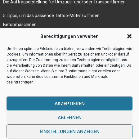
Die Auftragserstellung für Umzugs- und/oder Transportfirmen
5 Tipps, um das passende Tattoo-Motiv zu finden
Betonmaschinen
Was ist Legal Tech?
Berechtigungen verwalten
Die Automatisierung der Sackentleerung bewirkt
Um Ihnen optimale Erlebnisse zu bieten, verwenden wir Technologien wie
Effizienzsteigerung
Cookies, um Informationen über Ihr Gerät zu speichern und/oder darauf
zuzugreifen. Die Zustimmung zu diesen Technologien ermöglicht uns
die Verarbeitung von Daten wie Ihrem Surfverhalten oder eindeutigen IDs
auf dieser Website. Wenn Sie Ihre Zustimmung nicht erteilen oder
widerrufen, kann dies bestimmte Funktionen und Merkmale
beeinträchtigen.
AKZEPTIEREN
ABLEHNEN
@2023 - www.Webulog.de. All Right Reserved.
EINSTELLUNGEN ANZEIGEN