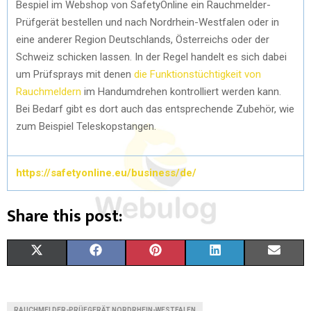
Bespiel im Webshop von SafetyOnline ein Rauchmelder-
Prüfgerät bestellen und nach Nordrhein-Westfalen oder in
eine anderer Region Deutschlands, Österreichs oder der
Schweiz schicken lassen. In der Regel handelt es sich dabei
um Prüfsprays mit denen
die Funktionstüchtigkeit von
Rauchmeldern
im Handumdrehen kontrolliert werden kann.
Bei Bedarf gibt es dort auch das entsprechende Zubehör, wie
zum Beispiel Teleskopstangen.
https://safetyonline.eu/business/de/
Share this post:
X
F
P
L
E
(
A
I
I
M
T
C
N
N
A
RAUCHMELDER-PRÜFGERÄT NORDRHEIN-WESTFALEN