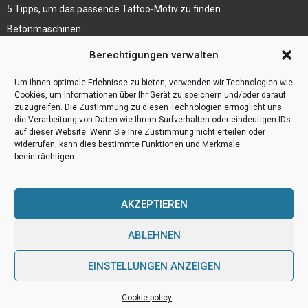
5 Tipps, um das passende Tattoo-Motiv zu finden
Betonmaschinen
Was ist Legal Tech?
Berechtigungen verwalten
Die Automatisierung der Sackentleerung bewirkt
Um Ihnen optimale Erlebnisse zu bieten, verwenden wir Technologien wie
Effizienzsteigerung
Cookies, um Informationen über Ihr Gerät zu speichern und/oder darauf
zuzugreifen. Die Zustimmung zu diesen Technologien ermöglicht uns
die Verarbeitung von Daten wie Ihrem Surfverhalten oder eindeutigen IDs
auf dieser Website. Wenn Sie Ihre Zustimmung nicht erteilen oder
widerrufen, kann dies bestimmte Funktionen und Merkmale
beeinträchtigen.
AKZEPTIEREN
ABLEHNEN
@2023 - www.Webulog.de. All Right Reserved.
EINSTELLUNGEN ANZEIGEN
Home
Cookie policy (EU)
Our authors
Partners
Website index
Cookie policy
Contact