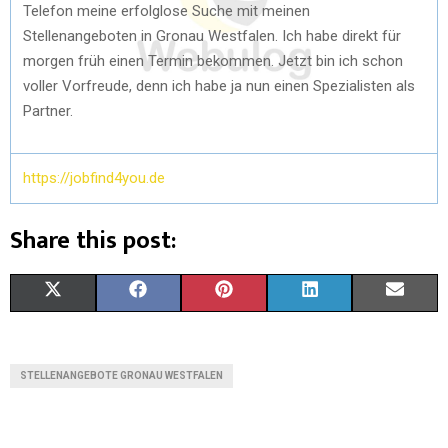
Telefon meine erfolglose Suche mit meinen
Stellenangeboten in Gronau Westfalen. Ich habe direkt für
morgen früh einen Termin bekommen. Jetzt bin ich schon
voller Vorfreude, denn ich habe ja nun einen Spezialisten als
Partner.
https://jobfind4you.de
Share this post:
X
F
P
L
E
(
A
I
I
M
T
C
N
N
A
STELLENANGEBOTE GRONAU WESTFALEN
W
E
T
K
I
I
B
E
E
L