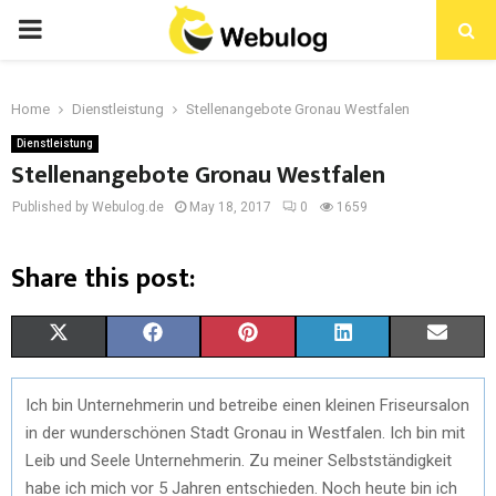
Home
Dienstleistung
Stellenangebote Gronau Westfalen
Dienstleistung
Stellenangebote Gronau Westfalen
Published by Webulog.de
May 18, 2017
0
1659
Share this post:
X
F
P
L
E
(
A
I
I
M
Ich bin Unternehmerin und betreibe einen kleinen Friseursalon
T
C
N
N
A
in der wunderschönen Stadt Gronau in Westfalen. Ich bin mit
W
E
T
K
I
Leib und Seele Unternehmerin. Zu meiner Selbstständigkeit
habe ich mich vor 5 Jahren entschieden. Noch heute bin ich
I
B
E
E
L