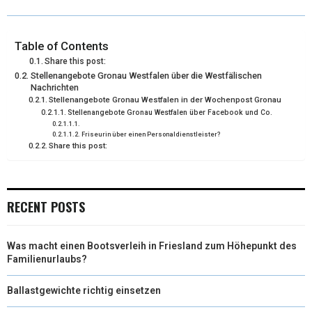
T
O
R
D
T
O
E
I
Table of Contents
Share this post:
E
K
S
N
Stellenangebote Gronau Westfalen über die Westfälischen
Nachrichten
R
T
Stellenangebote Gronau Westfalen in der Wochenpost Gronau
Stellenangebote Gronau Westfalen über Facebook und Co.
)
Friseurin über einen Personaldienstleister?
Share this post:
RECENT POSTS
Was macht einen Bootsverleih in Friesland zum Höhepunkt des
Familienurlaubs?
Ballastgewichte richtig einsetzen