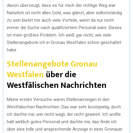
davon überzeugt, dass es für mich der richtige Weg war.
T
O
R
D
Natürlich ist nicht alles Gold, was glänzt, aber selbstständig
zu sein bietet mir auch viele Vorteile, wenn da nur nicht
T
O
E
I
immer die Suche nach qualifiziertem Personal wäre. Dieses
E
K
S
N
ist mein größtes Problem. Ich weiß gar nicht, wie viele
Stellenangebote ich in Gronau Westfalen schon geschaltet
R
T
habe.
)
Stellenangebote Gronau
Westfalen
über die
Westfälischen Nachrichten
Meine ersten Versuche waren Stellenanzeigen in den
Westfälischen Nachrichten. Das war sehr kostspielig, doch
ich dachte mir, wer nicht wagt, der nicht gewinnt. Ich wollte
halt wirklich gutes Personal und dachte mir, das finde ich
über eine tolle und ansprechende Anzeige in einer Gronauer