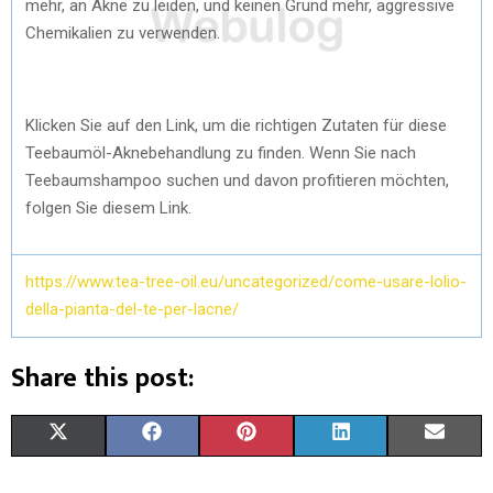
mehr, an Akne zu leiden, und keinen Grund mehr, aggressive
Chemikalien zu verwenden.
Klicken Sie auf den Link, um die richtigen Zutaten für diese
Teebaumöl-Aknebehandlung zu finden. Wenn Sie nach
Teebaumshampoo suchen und davon profitieren möchten,
folgen Sie diesem Link.
https://www.tea-tree-oil.eu/uncategorized/come-usare-lolio-
della-pianta-del-te-per-lacne/
Share this post:
X
F
P
L
E
(
A
I
I
M