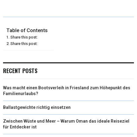
T
C
N
N
A
W
E
T
K
I
I
B
E
E
L
Table of Contents
Share this post:
T
O
R
D
Share this post:
T
O
E
I
E
K
S
N
RECENT POSTS
R
T
)
Was macht einen Bootsverleih in Friesland zum Höhepunkt des
Familienurlaubs?
Ballastgewichte richtig einsetzen
Zwischen Wüste und Meer – Warum Oman das ideale Reiseziel
für Entdecker ist