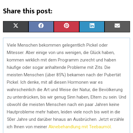
Share this post:
X
F
P
L
E
(
A
I
I
M
Viele Menschen bekommen gelegentlich Pickel oder
T
C
N
N
A
Mitesser. Aber einige von uns wenigen, die Glück haben,
W
E
T
K
I
kommen wirklich mit dem Programm zurecht und haben
häufige oder sogar anhaltende Probleme mit Zits. Die
I
B
E
E
L
meisten Menschen (über 85%) bekamen nach der Pubertät
T
O
R
D
Pickel. Ich denke, mit all diesen Hormonen war es
wahrscheinlich die Art und Weise der Natur, die Bevölkerung
T
O
E
I
zu unterdrücken, bis wir genug Sinn haben, Eltern zu sein. Und
E
K
S
N
obwohl die meisten Menschen nach ein paar Jahren keine
Hautprobleme mehr haben, leiden viele noch bis weit in die
R
T
50er Jahre und darüber hinaus an Ausbrüchen. Jetzt erzähle
)
ich Ihnen von meiner
Aknebehandlung mit Teebaumöl
.