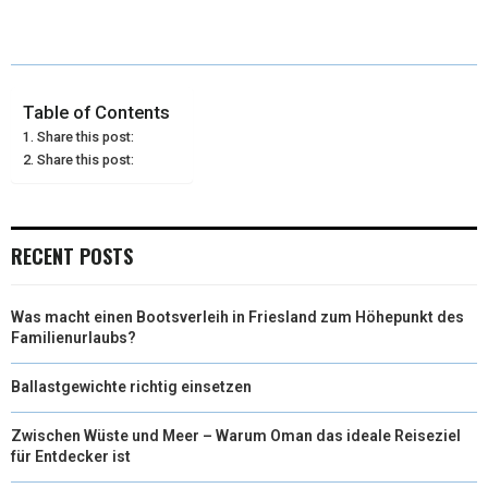
T
C
N
N
A
W
E
T
K
I
I
B
E
E
L
Table of Contents
Share this post:
T
O
R
D
Share this post:
T
O
E
I
E
K
S
N
RECENT POSTS
R
T
)
Was macht einen Bootsverleih in Friesland zum Höhepunkt des
Familienurlaubs?
Ballastgewichte richtig einsetzen
Zwischen Wüste und Meer – Warum Oman das ideale Reiseziel
für Entdecker ist