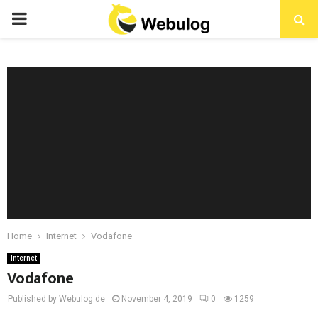
Home
Internet
Vodafone
Internet
Vodafone
Published by Webulog.de
November 4, 2019
0
1259