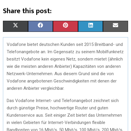
Share this post:
X
F
P
L
E
(
A
I
I
M
Vodafone bietet deutschen Kunden seit 2015 Breitband- und
T
C
N
N
A
Telefonangebote an. Im Gegensatz zu seinem Mobilfunknetz
W
E
T
K
I
besitzt Vodafone kein eigenes Netz, sondern mietet (ähnlich
wie die meisten anderen Anbieter) Kapazitäten von anderen
I
B
E
E
L
Netzwerk-Unternehmen. Aus diesem Grund sind die von
T
O
R
D
Vodafone angebotenen Geschwindigkeiten mit denen der
anderen Anbieter vergleichbar.
T
O
E
I
E
K
S
N
Das Vodafone Internet- und Telefonangebot zeichnet sich
durch günstige Preise, hochwertige Router und guten
R
T
Kundenservice aus. Seit einiger Zeit bietet das Unternehmen
)
in vielen Gebieten für Internet-Verbindungen flexible
Bandbreiten von 16 Mbit/s, 50 Mbit/s, 100 Mbit/s, 200 Mbit/s,