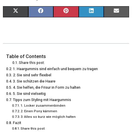
X
F
P
L
E
(
A
I
I
M
T
C
N
N
A
W
E
T
K
I
I
B
E
E
L
Table of Contents
Share this post:
T
O
R
D
1. Haargummis sind einfach und bequem zu tragen
2. Sie sind sehr flexibel
T
O
E
I
3. Sie schützen die Haare
E
K
S
N
4. Sie helfen, die Frisur in Form zu halten
5. Sie sind vielseitig
R
T
Tipps zum Styling mit Haargummis
1. Locker zusammenbinden
)
2. Einen Pony kämmen
3. Alles so kurz wie möglich halten
Fazit
Share this post: