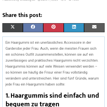
Share this post:
X
F
P
L
E
(
A
I
I
M
Ein Haargummi ist ein unerlässliches Accessoire in der
T
C
N
N
A
Garderobe jeder Frau. Auch, wenn die meisten Frauen sich
W
E
T
K
I
ein schönes Outfit zusammenstellen, können sie auf ein
zuverlässiges und praktisches Haargummi nicht verzichten.
I
B
E
E
L
Haargummis können auf viele Weisen verwendet werden –
T
O
R
D
so können sie häufig die Frisur einer Frau vollständig
verändern und unterstreichen. Hier sind fünf Gründe, warum
T
O
E
I
jede Frau ein Haargummi haben sollte:
E
K
S
N
1. Haargummis sind einfach und
R
T
bequem zu tragen
)