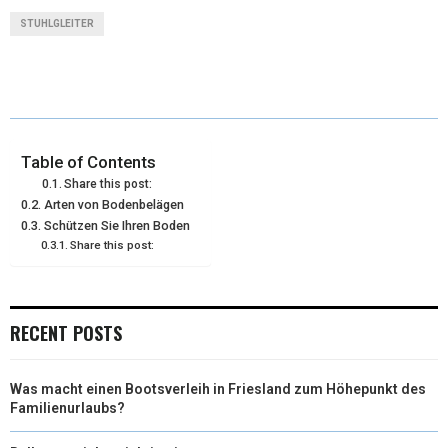
T
C
N
N
A
STUHLGLEITER
W
E
T
K
I
I
B
E
E
L
T
O
R
D
T
O
E
I
Table of Contents
Share this post:
E
K
S
N
Arten von Bodenbelägen
Schützen Sie Ihren Boden
R
T
Share this post:
)
RECENT POSTS
Was macht einen Bootsverleih in Friesland zum Höhepunkt des
Familienurlaubs?