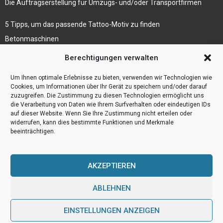
Die Auftragserstellung für Umzugs- und/oder Transportfirmen
5 Tipps, um das passende Tattoo-Motiv zu finden
Betonmaschinen
Was ist Legal Tech?
Berechtigungen verwalten
Die Automatisierung der Sackentleerung bewirkt
Um Ihnen optimale Erlebnisse zu bieten, verwenden wir Technologien wie
Effizienzsteigerung
Cookies, um Informationen über Ihr Gerät zu speichern und/oder darauf
zuzugreifen. Die Zustimmung zu diesen Technologien ermöglicht uns
die Verarbeitung von Daten wie Ihrem Surfverhalten oder eindeutigen IDs
auf dieser Website. Wenn Sie Ihre Zustimmung nicht erteilen oder
widerrufen, kann dies bestimmte Funktionen und Merkmale
beeinträchtigen.
AKZEPTIEREN
ABLEHNEN
@2023 - www.Webulog.de. All Right Reserved.
EINSTELLUNGEN ANZEIGEN