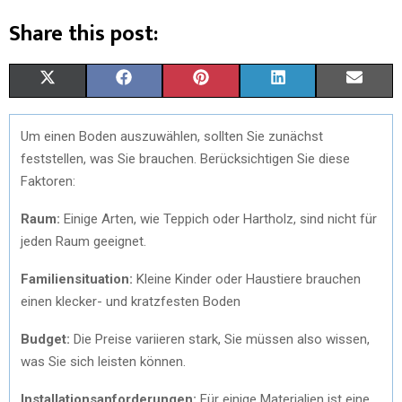
Share this post:
X
F
P
L
E
(
A
I
I
M
Um einen Boden auszuwählen, sollten Sie zunächst
T
C
N
N
A
feststellen, was Sie brauchen. Berücksichtigen Sie diese
W
E
T
K
I
Faktoren:
I
B
E
E
L
Raum:
Einige Arten, wie Teppich oder Hartholz, sind nicht für
jeden Raum geeignet.
T
O
R
D
T
O
E
I
Familiensituation:
Kleine Kinder oder Haustiere brauchen
einen klecker- und kratzfesten Boden
E
K
S
N
Budget:
Die Preise variieren stark, Sie müssen also wissen,
R
T
was Sie sich leisten können.
)
Installationsanforderungen:
Für einige Materialien ist eine