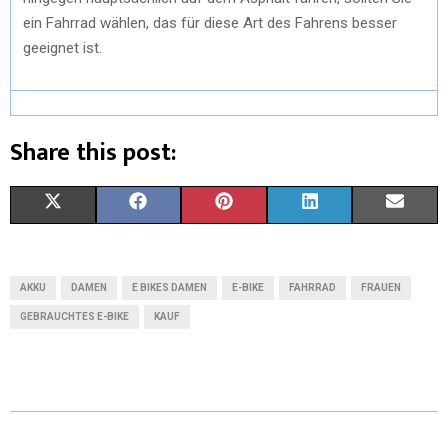
ein Fahrrad wählen, das für diese Art des Fahrens besser
geeignet ist.
Share this post:
X
F
P
L
E
(
A
I
I
M
T
C
N
N
A
AKKU
DAMEN
E BIKES DAMEN
E-BIKE
FAHRRAD
FRAUEN
W
E
T
K
I
GEBRAUCHTES E-BIKE
KAUF
I
B
E
E
L
T
O
R
D
T
O
E
I