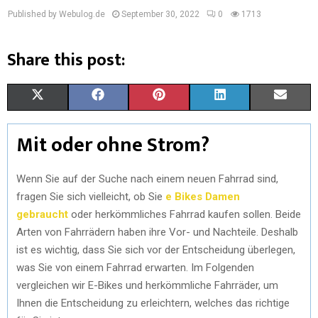
Published by Webulog.de
September 30, 2022
0
1713
Share this post:
X
F
P
L
E
(
A
I
I
M
Mit oder ohne Strom?
T
C
N
N
A
W
E
T
K
I
Wenn Sie auf der Suche nach einem neuen Fahrrad sind,
fragen Sie sich vielleicht, ob Sie
e Bikes Damen
I
B
E
E
L
gebraucht
oder herkömmliches Fahrrad kaufen sollen. Beide
T
O
R
D
Arten von Fahrrädern haben ihre Vor- und Nachteile. Deshalb
ist es wichtig, dass Sie sich vor der Entscheidung überlegen,
T
O
E
I
was Sie von einem Fahrrad erwarten. Im Folgenden
E
K
S
N
vergleichen wir E-Bikes und herkömmliche Fahrräder, um
R
T
Ihnen die Entscheidung zu erleichtern, welches das richtige