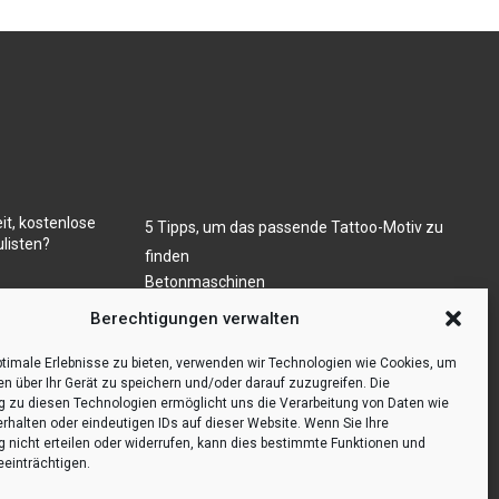
it, kostenlose
5 Tipps, um das passende Tattoo-Motiv zu
listen?
finden
Betonmaschinen
Was ist Legal Tech?
ugs- und/oder
Berechtigungen verwalten
Die Automatisierung der Sackentleerung
bewirkt Effizienzsteigerung
timale Erlebnisse zu bieten, verwenden wir Technologien wie Cookies, um
en über Ihr Gerät zu speichern und/oder darauf zuzugreifen. Die
zu diesen Technologien ermöglicht uns die Verarbeitung von Daten wie
erhalten oder eindeutigen IDs auf dieser Website. Wenn Sie Ihre
nicht erteilen oder widerrufen, kann dies bestimmte Funktionen und
einträchtigen.