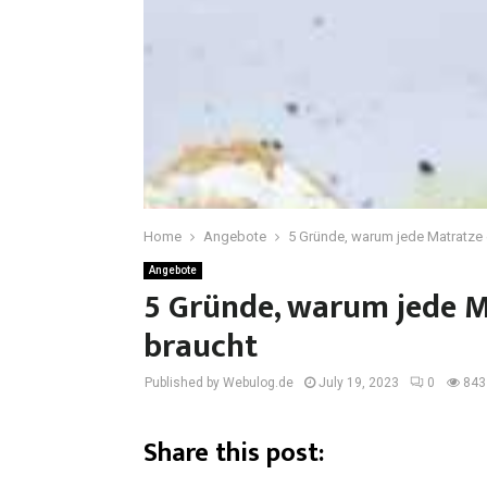
Home
Angebote
5 Gründe, warum jede Matratze 
Angebote
5 Gründe, warum jede M
braucht
Published by Webulog.de
July 19, 2023
0
843
Share this post: