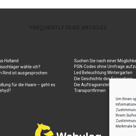
FREQUENTLY READ ARTICLES
us Holland
Suchen Sie nach einer Möglichke
PSN-Codes ohne Umfrage aufzu
sschläger wähle ich?
Led Beleuchtung Wintergarten
 Rind ist ausgesprochen
Die Geschichte des Fernsehers
dlung für die Haare – geht es
Die Auftragserstellung für Umz
ehyd?
Transportfirmen
Um Ihnen op
Information
Zustimmung 
Ihrem Surfv
Zustimmung 
Merkmale be