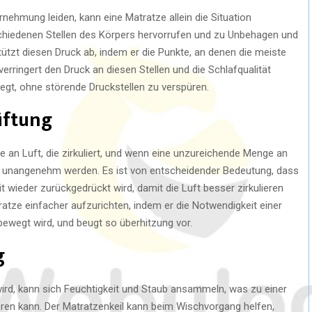
nehmung leiden, kann eine Matratze allein die Situation
chiedenen Stellen des Körpers hervorrufen und zu Unbehagen und
tützt diesen Druck ab, indem er die Punkte, an denen die meiste
verringert den Druck an diesen Stellen und die Schlafqualität
legt, ohne störende Druckstellen zu verspüren.
üftung
e an Luft, die zirkuliert, und wenn eine unzureichende Menge an
tes unangenehm werden. Es ist von entscheidender Bedeutung, dass
t wieder zurückgedrückt wird, damit die Luft besser zirkulieren
ratze einfacher aufzurichten, indem er die Notwendigkeit einer
bewegt wird, und beugt so überhitzung vor.
g
wird, kann sich Feuchtigkeit und Staub ansammeln, was zu einer
hren kann. Der Matratzenkeil kann beim Wischvorgang helfen,