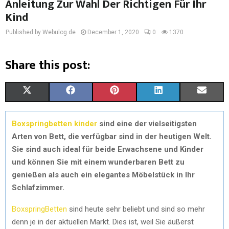
Anleitung Zur Wahl Der Richtigen Für Ihr
Kind
Published by Webulog.de
December 1, 2020
0
1370
Share this post:
X
F
P
L
E
(
A
I
I
M
Boxspringbetten kinder
sind eine der vielseitigsten
T
C
N
N
A
Arten von Bett, die verfügbar sind in der heutigen Welt.
W
E
T
K
I
Sie sind auch ideal für beide Erwachsene und Kinder
und können Sie mit einem wunderbaren Bett zu
I
B
E
E
L
genießen als auch ein elegantes Möbelstück in Ihr
T
O
R
D
Schlafzimmer.
T
O
E
I
BoxspringBetten
sind heute sehr beliebt und sind so mehr
E
K
S
N
denn je in der aktuellen Markt. Dies ist, weil Sie äußerst