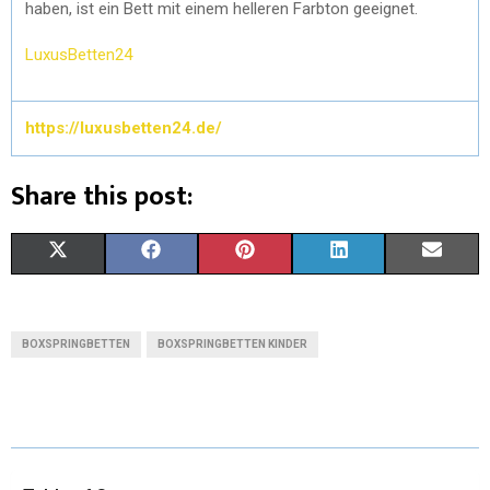
haben, ist ein Bett mit einem helleren Farbton geeignet.
LuxusBetten24
https://luxusbetten24.de/
Share this post:
X
F
P
L
E
(
A
I
I
M
T
C
N
N
A
BOXSPRINGBETTEN
BOXSPRINGBETTEN KINDER
W
E
T
K
I
I
B
E
E
L
T
O
R
D
T
O
E
I