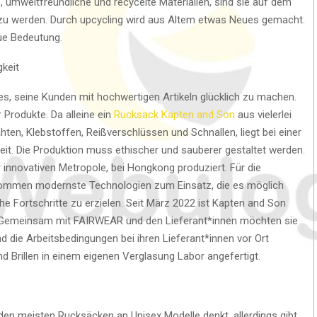
 umweltfreundliche und recycelte Materialien, sind sie auf dem
zu werden. Durch upcycling wird aus Altem etwas Neues gemacht.
ue Bedeutung.
keit
es, seine Kunden mit hochwertigen Artikeln glücklich zu machen.
 Produkte. Da alleine ein
Rucksack Kapten and Son
aus vielerlei
ten, Klebstoffen, Reißverschlüssen und Schnallen, liegt bei einer
beit. Die Produktion muss ethischer und sauberer gestaltet werden.
innovativen Metropole, bei Hongkong produziert. Für die
 kommen modernste Technologien zum Einsatz, die es möglich
Fortschritte zu erzielen. Seit März 2022 ist Kapten and Son
. Gemeinsam mit FAIRWEAR und den Lieferant*innen möchten sie
d die Arbeitsbedingungen bei ihren Lieferant*innen vor Ort
d Brillen in einem eigenen Verglasung Labor angefertigt.
 den meisten Rucksäcken an Unisex Modelle denkt, allerdings gibt