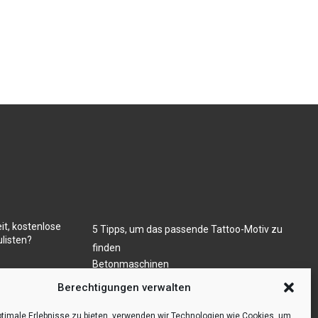
it, kostenlose
5 Tipps, um das passende Tattoo-Motiv zu
listen?
finden
Betonmaschinen
Was ist Legal Tech?
ugs- und/oder
Berechtigungen verwalten
Die Automatisierung der Sackentleerung
bewirkt Effizienzsteigerung
timale Erlebnisse zu bieten, verwenden wir Technologien wie Cookies, um