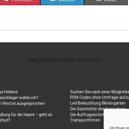
FREQUENTLY READ ARTICLES
us Holland
Suchen Sie nach einer Möglichke
PSN-Codes ohne Umfrage aufzu
sschläger wähle ich?
Led Beleuchtung Wintergarten
 Rind ist ausgesprochen
Die Geschichte des Fernsehers
dlung für die Haare – geht es
Die Auftragserstellung für Umz
ehyd?
Transportfirmen
Um Ihnen op