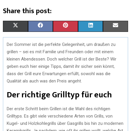
Share this post:
X
F
P
L
E
(
A
I
I
M
Der Sommer ist die perfekte Gelegenheit, um draußen zu
T
C
N
N
A
grillen – sei es mit Familie und Freunden oder mit einem
W
E
T
K
I
kleinen Abendessen. Doch welcher Grill ist der Beste? Wir
geben euch hier einige Tipps, damit ihr sicher sein könnt,
I
B
E
E
L
dass der Grill eure Erwartungen erfüllt, sowohl was die
T
O
R
D
Qualität als auch was den Preis angeht.
T
O
E
I
Der richtige Grilltyp für euch
E
K
S
N
Der erste Schritt beim Grillen ist die Wahl des richtigen
R
T
Grilltyps. Es gibt viele verschiedene Arten von Grills, von
)
Kugel- und Holzkohlegrills über Gasgrills bis hin zu modernen
Keramikgrills. Je nachdem, wie oft ihr grillen wollt, welche Art