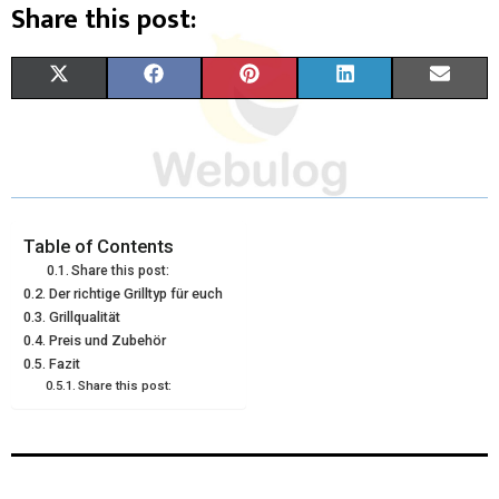
Share this post:
X
F
P
L
E
(
A
I
I
M
T
C
N
N
A
W
E
T
K
I
I
B
E
E
L
Table of Contents
Share this post:
T
O
R
D
Der richtige Grilltyp für euch
Grillqualität
T
O
E
I
Preis und Zubehör
E
K
S
N
Fazit
Share this post:
R
T
)