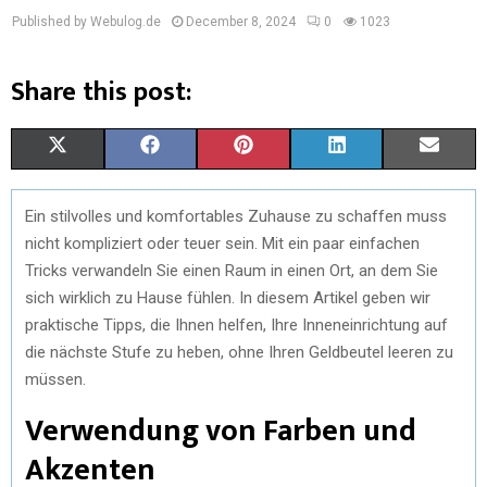
Published by Webulog.de
December 8, 2024
0
1023
Share this post:
X
F
P
L
E
(
A
I
I
M
Ein stilvolles und komfortables Zuhause zu schaffen muss
T
C
N
N
A
nicht kompliziert oder teuer sein. Mit ein paar einfachen
W
E
T
K
I
Tricks verwandeln Sie einen Raum in einen Ort, an dem Sie
sich wirklich zu Hause fühlen. In diesem Artikel geben wir
I
B
E
E
L
praktische Tipps, die Ihnen helfen, Ihre Inneneinrichtung auf
T
O
R
D
die nächste Stufe zu heben, ohne Ihren Geldbeutel leeren zu
müssen.
T
O
E
I
Verwendung von Farben und
E
K
S
N
Akzenten
R
T