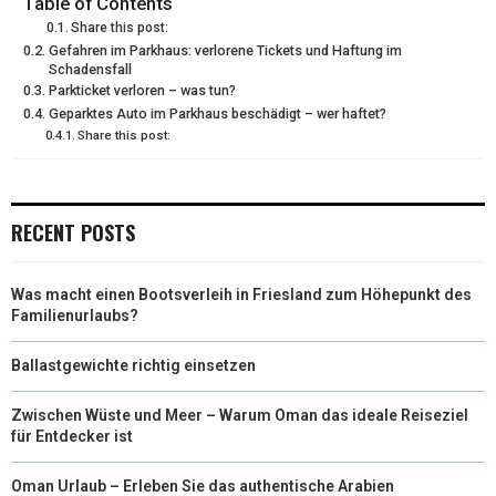
Table of Contents
Share this post:
T
O
R
D
Gefahren im Parkhaus: verlorene Tickets und Haftung im
Schadensfall
T
O
E
I
Parkticket verloren – was tun?
Geparktes Auto im Parkhaus beschädigt – wer haftet?
E
K
S
N
Share this post:
R
T
)
RECENT POSTS
Was macht einen Bootsverleih in Friesland zum Höhepunkt des
Familienurlaubs?
Ballastgewichte richtig einsetzen
Zwischen Wüste und Meer – Warum Oman das ideale Reiseziel
für Entdecker ist
Oman Urlaub – Erleben Sie das authentische Arabien