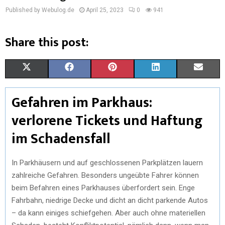
Published by Webulog.de
April 25, 2023
0
941
Share this post:
X
F
P
L
E
(
A
I
I
M
Gefahren im Parkhaus:
T
C
N
N
A
verlorene Tickets und Haftung
W
E
T
K
I
im Schadensfall
I
B
E
E
L
T
O
R
D
In Parkhäusern und auf geschlossenen Parkplätzen lauern
zahlreiche Gefahren. Besonders ungeübte Fahrer können
T
O
E
I
beim Befahren eines Parkhauses überfordert sein. Enge
E
K
S
N
Fahrbahn, niedrige Decke und dicht an dicht parkende Autos
– da kann einiges schiefgehen. Aber auch ohne materiellen
R
T