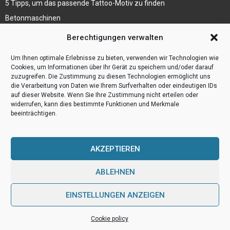
5 Tipps, um das passende Tattoo-Motiv zu finden
Betonmaschinen
Was ist Legal Tech?
Berechtigungen verwalten
Die Automatisierung der Sackentleerung bewirkt
Um Ihnen optimale Erlebnisse zu bieten, verwenden wir Technologien wie
Effizienzsteigerung
Cookies, um Informationen über Ihr Gerät zu speichern und/oder darauf
zuzugreifen. Die Zustimmung zu diesen Technologien ermöglicht uns
die Verarbeitung von Daten wie Ihrem Surfverhalten oder eindeutigen IDs
auf dieser Website. Wenn Sie Ihre Zustimmung nicht erteilen oder
widerrufen, kann dies bestimmte Funktionen und Merkmale
beeinträchtigen.
AKZEPTIEREN
ABLEHNEN
@2023 - www.Webulog.de. All Right Reserved.
EINSTELLUNGEN ANZEIGEN
Home
Cookie policy (EU)
Our authors
Partners
Website index
Cookie policy
Contact