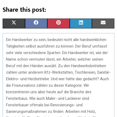
Share this post:
X
F
P
L
E
(
A
I
I
M
Ein Handwerker zu sein, bedeutet nicht alle handwerklichen
T
C
N
N
A
Tätigkeiten selbst ausführen zu können. Der Beruf umfasst
W
E
T
K
I
sehr viele verschiedene Sparten. Ein Handwerker ist, wie der
Name schon vermuten lässt, ein Arbeiter, welcher seinen
I
B
E
E
L
Beruf mit den Händen ausübt. Zu den Handwerksbetrieben
T
O
R
D
zählen unter anderem Kfz-Werkstätten, Tischlereien, Sanitär-
Elektro- und Heizbetriebe. Und wer hätte das gedacht? Auch
T
O
E
I
die Friseursalons zählen zu dieser Kategorie. Wir
E
K
S
N
konzentrieren uns aber heute auf die Branche des
Fensterbaus. Wie auch Maler- und Lackierer sind
R
T
Fensterbauer oftmals bei Renovierungs- und
)
Sanierungsmaßnahmen zu finden. Arbeiten mit Holz,