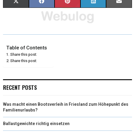
X
F
P
L
E
(
A
I
I
M
T
C
N
N
A
W
E
T
K
I
I
B
E
E
L
Table of Contents
Share this post:
T
O
R
D
Share this post:
T
O
E
I
E
K
S
N
RECENT POSTS
R
T
)
Was macht einen Bootsverleih in Friesland zum Höhepunkt des
Familienurlaubs?
Ballastgewichte richtig einsetzen