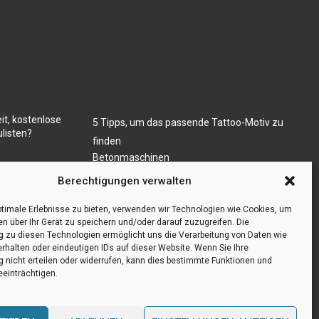
it, kostenlose
5 Tipps, um das passende Tattoo-Motiv zu
listen?
finden
Betonmaschinen
Was ist Legal Tech?
ugs- und/oder
Berechtigungen verwalten
Die Automatisierung der Sackentleerung
bewirkt Effizienzsteigerung
timale Erlebnisse zu bieten, verwenden wir Technologien wie Cookies, um
en über Ihr Gerät zu speichern und/oder darauf zuzugreifen. Die
zu diesen Technologien ermöglicht uns die Verarbeitung von Daten wie
erhalten oder eindeutigen IDs auf dieser Website. Wenn Sie Ihre
nicht erteilen oder widerrufen, kann dies bestimmte Funktionen und
einträchtigen.