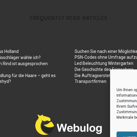
FREQUENTLY READ ARTICLES
us Holland
Suchen Sie nach einer Möglichke
PSN-Codes ohne Umfrage aufzu
sschläger wähle ich?
Led Beleuchtung Wintergarten
 Rind ist ausgesprochen
Die Geschichte des Fernsehers
dlung für die Haare – geht es
Die Auftragserstellung für Umz
ehyd?
Transportfirmen
Um Ihnen op
Information
Zustimmung 
Ihrem Surfv
Zustimmung 
Merkmale be