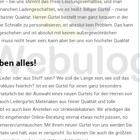
ffen – bei uns stimmt das Preis-Leistungsverhältnis, und man
manchen Ladengeschäften, wo es heißt: Billiger Gürtel – miese
n bester Qualität. Herren Gürtel bestellt man ganz bequem in der
 Schnalle zu personalisieren, ist absolut kein Problem. Das kann
geschehen und ist absolut mit keinen außergewöhnlichen
 muss nicht teuer sein, kann aber bei uns von höchster Qualität
ben alles!
 Leder oder aus Stoff sein? Wie soll die Länge sein, wie soll das
klusiv feierlich? Ist es ein Gürtel für einen ganz besonders
atürlich bei der Auswahl eines neuen Gürtels für den Herren von
uch Ledergürtel, Materialien aus feiner Qualität und tolle
bt es auch kein Anstellen vor Umkleidekabinen. Wir erledigen die
trotz eingehender Online-Beratung einmal etwas nicht passen, so
ournieren/umtauschen. Mit Ihrem neuen Gürtel von uns werden Sie
litativ und hält, was er verspricht. So können Sie auch die größten