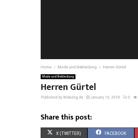
Home
Mode und Bekleidung
Herren Gürtel
Mode und Bekleidung
Herren Gürtel
Published by Webulog.de
January 16, 2018
0
Share this post:
X (TWITTER)
FACEBOOK