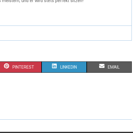
eistern, und er wird stets perfekt sitzen!
PINTEREST
LINKEDIN
EMAIL