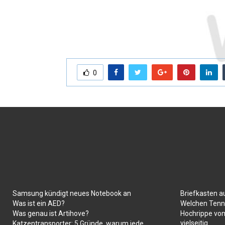
0
Samsung kündigt neues Notebook an
Briefkasten a
Was ist ein AED?
Welchen Tenni
Was genau ist Artihove?
Hochrippe vom
vielseitig
Katzentransporter: 5 Gründe, warum jede