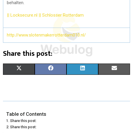
behalten.
|| Locksecure.nl || Schlosser Rotterdam
http://www.slotenmakerrotterdam010.nl/
Share this post:
X
F
L
E
(
A
I
M
T
C
N
A
W
E
K
I
I
B
E
L
Table of Contents
Share this post:
T
O
D
Share this post: