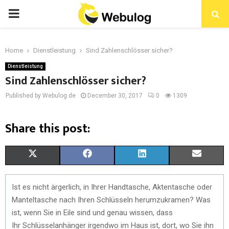
Home
Dienstleistung
Sind Zahlenschlösser sicher?
Dienstleistung
Sind Zahlenschlösser sicher?
Published by Webulog.de
December 30, 2017
0
1309
Share this post:
X
F
L
E
(
A
I
M
Ist es nicht ärgerlich, in Ihrer Handtasche, Aktentasche oder
T
C
N
A
Manteltasche nach Ihren Schlüsseln herumzukramen? Was
W
E
K
I
ist, wenn Sie in Eile sind und genau wissen, dass
Ihr Schlüsselanhänger irgendwo im Haus ist, dort, wo Sie ihn
I
B
E
L