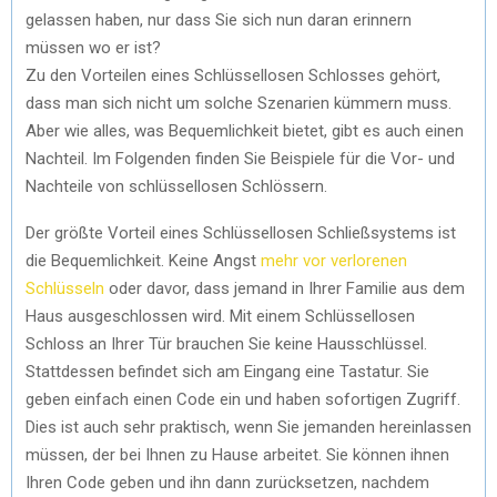
gelassen haben, nur dass Sie sich nun daran erinnern
T
O
D
müssen wo er ist?
Zu den Vorteilen eines Schlüssellosen Schlosses gehört,
T
O
I
dass man sich nicht um solche Szenarien kümmern muss.
E
K
N
Aber wie alles, was Bequemlichkeit bietet, gibt es auch einen
Nachteil. Im Folgenden finden Sie Beispiele für die Vor- und
R
Nachteile von schlüssellosen Schlössern.
)
Der größte Vorteil eines Schlüssellosen Schließsystems ist
die Bequemlichkeit. Keine Angst
mehr vor verlorenen
Schlüsseln
oder davor, dass jemand in Ihrer Familie aus dem
Haus ausgeschlossen wird. Mit einem Schlüssellosen
Schloss an Ihrer Tür brauchen Sie keine Hausschlüssel.
Stattdessen befindet sich am Eingang eine Tastatur. Sie
geben einfach einen Code ein und haben sofortigen Zugriff.
Dies ist auch sehr praktisch, wenn Sie jemanden hereinlassen
müssen, der bei Ihnen zu Hause arbeitet. Sie können ihnen
Ihren Code geben und ihn dann zurücksetzen, nachdem