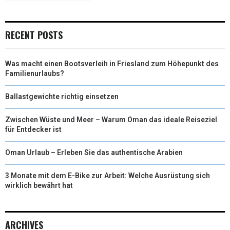
T
O
I
E
K
N
RECENT POSTS
R
)
Was macht einen Bootsverleih in Friesland zum Höhepunkt des
Familienurlaubs?
Ballastgewichte richtig einsetzen
Zwischen Wüste und Meer – Warum Oman das ideale Reiseziel
für Entdecker ist
Oman Urlaub – Erleben Sie das authentische Arabien
3 Monate mit dem E-Bike zur Arbeit: Welche Ausrüstung sich
wirklich bewährt hat
ARCHIVES