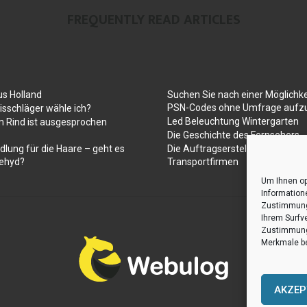
FREQUENTLY READ ARTICLES
us Holland
Suchen Sie nach einer Möglichke
PSN-Codes ohne Umfrage aufzu
sschläger wähle ich?
Led Beleuchtung Wintergarten
 Rind ist ausgesprochen
Die Geschichte des Fernsehers
dlung für die Haare – geht es
Die Auftragserstellung für Umz
ehyd?
Transportfirmen
Um Ihnen op
Information
Zustimmung 
Ihrem Surfv
Zustimmung 
Merkmale be
AKZEP