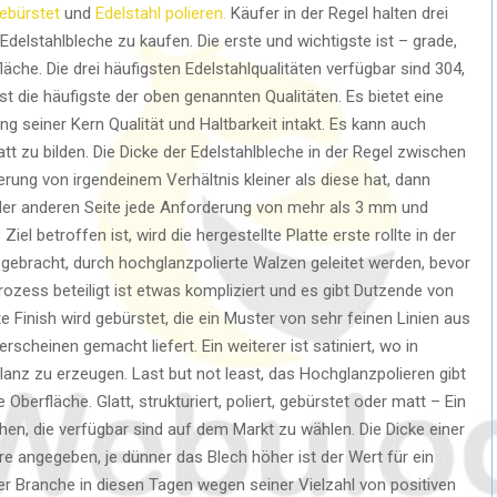
ebürstet
und
Edelstahl polieren.
Käufer in der Regel halten drei
delstahlbleche zu kaufen. Die erste und wichtigste ist – grade,
che. Die drei häufigsten Edelstahlqualitäten verfügbar sind 304,
t die häufigste der oben genannten Qualitäten. Es bietet eine
g seiner Kern Qualität und Haltbarkeit intakt. Es kann auch
tt zu bilden. Die Dicke der Edelstahlbleche in der Regel zwischen
ung von irgendeinem Verhältnis kleiner als diese hat, dann
f der anderen Seite jede Anforderung von mehr als 3 mm und
Ziel betroffen ist, wird die hergestellte Platte erste rollte in der
ebracht, durch hochglanzpolierte Walzen geleitet werden, bevor
-Prozess beteiligt ist etwas kompliziert und es gibt Dutzende von
 Finish wird gebürstet, die ein Muster von sehr feinen Linien aus
erscheinen gemacht liefert. Ein weiterer ist satiniert, wo in
anz zu erzeugen. Last but not least, das Hochglanzpolieren gibt
Oberfläche. Glatt, strukturiert, poliert, gebürstet oder matt – Ein
en, die verfügbar sind auf dem Markt zu wählen. Die Dicke einer
hre angegeben, je dünner das Blech höher ist der Wert für ein
er Branche in diesen Tagen wegen seiner Vielzahl von positiven