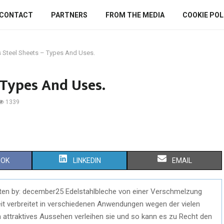
CONTACT
PARTNERS
FROM THE MEDIA
COOKIE POLI
s Steel Sheets – Types And Uses.
– Types And Uses.
1339
OOK
LINKEDIN
EMAIL
tten by: december25 Edelstahlbleche von einer Verschmelzung
eit verbreitet in verschiedenen Anwendungen wegen der vielen
 attraktives Aussehen verleihen sie und so kann es zu Recht den