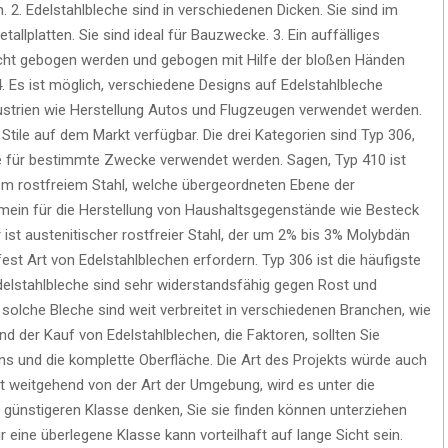
2. Edelstahlbleche sind in verschiedenen Dicken. Sie sind im
tallplatten. Sie sind ideal für Bauzwecke. 3. Ein auffälliges
eicht gebogen werden und gebogen mit Hilfe der bloßen Händen
 4. Es ist möglich, verschiedene Designs auf Edelstahlbleche
ustrien wie Herstellung Autos und Flugzeugen verwendet werden.
Stile auf dem Markt verfügbar. Die drei Kategorien sind Typ 306,
ie für bestimmte Zwecke verwendet werden. Sagen, Typ 410 ist
m rostfreiem Stahl, welche übergeordneten Ebene der
gemein für die Herstellung von Haushaltsgegenstände wie Besteck
ist austenitischer rostfreier Stahl, der um 2% bis 3% Molybdän
ßfest Art von Edelstahlblechen erfordern. Typ 306 ist die häufigste
 Edelstahlbleche sind sehr widerstandsfähig gegen Rost und
 solche Bleche sind weit verbreitet in verschiedenen Branchen, wie
d der Kauf von Edelstahlblechen, die Faktoren, sollten Sie
ens und die komplette Oberfläche. Die Art des Projekts würde auch
t weitgehend von der Art der Umgebung, wird es unter die
 günstigeren Klasse denken, Sie sie finden können unterziehen
r eine überlegene Klasse kann vorteilhaft auf lange Sicht sein.