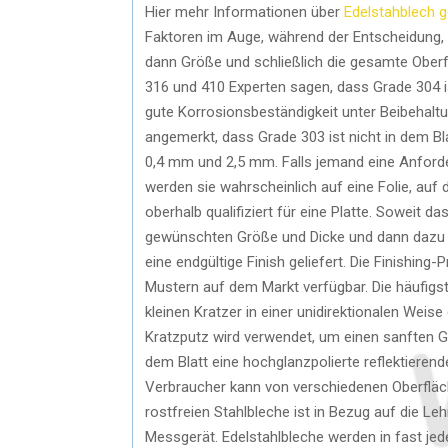
Hier mehr Informationen über
Edelstahblech g
Faktoren im Auge, während der Entscheidung, E
dann Größe und schließlich die gesamte Oberflä
316 und 410 Experten sagen, dass Grade 304 is
gute Korrosionsbeständigkeit unter Beibehaltun
angemerkt, dass Grade 303 ist nicht in dem Bla
0,4 mm und 2,5 mm. Falls jemand eine Anforder
werden sie wahrscheinlich auf eine Folie, au
oberhalb qualifiziert für eine Platte. Soweit das 
gewünschten Größe und Dicke und dann dazu g
eine endgültige Finish geliefert. Die Finishing
Mustern auf dem Markt verfügbar. Die häufigste
kleinen Kratzer in einer unidirektionalen Weise 
Kratzputz wird verwendet, um einen sanften Gl
dem Blatt eine hochglanzpolierte reflektierende 
Verbraucher kann von verschiedenen Oberfläch
rostfreien Stahlbleche ist in Bezug auf die Le
Messgerät. Edelstahlbleche werden in fast jed