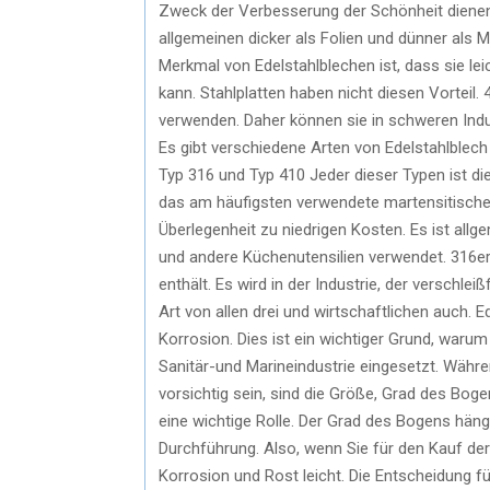
Zweck der Verbesserung der Schönheit dienen. 
allgemeinen dicker als Folien und dünner als Me
Merkmal von Edelstahlblechen ist, dass sie l
kann. Stahlplatten haben nicht diesen Vorteil.
verwenden. Daher können sie in schweren Ind
Es gibt verschiedene Arten von Edelstahlblech 
Typ 316 und Typ 410 Jeder dieser Typen ist d
das am häufigsten verwendete martensitische
Überlegenheit zu niedrigen Kosten. Es ist all
und andere Küchenutensilien verwendet. 316er 
enthält. Es wird in der Industrie, der verschlei
Art von allen drei und wirtschaftlichen auch.
Korrosion. Dies ist ein wichtiger Grund, warum
Sanitär-und Marineindustrie eingesetzt. Währen
vorsichtig sein, sind die Größe, Grad des Bog
eine wichtige Rolle. Der Grad des Bogens häng
Durchführung. Also, wenn Sie für den Kauf der
Korrosion und Rost leicht. Die Entscheidung fü