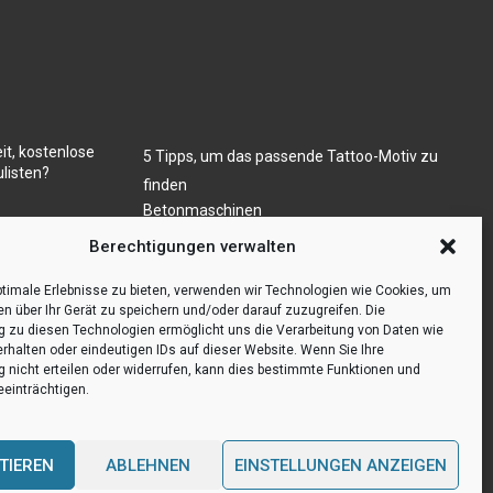
it, kostenlose
5 Tipps, um das passende Tattoo-Motiv zu
listen?
finden
Betonmaschinen
Was ist Legal Tech?
ugs- und/oder
Berechtigungen verwalten
Die Automatisierung der Sackentleerung
bewirkt Effizienzsteigerung
timale Erlebnisse zu bieten, verwenden wir Technologien wie Cookies, um
en über Ihr Gerät zu speichern und/oder darauf zuzugreifen. Die
zu diesen Technologien ermöglicht uns die Verarbeitung von Daten wie
erhalten oder eindeutigen IDs auf dieser Website. Wenn Sie Ihre
nicht erteilen oder widerrufen, kann dies bestimmte Funktionen und
einträchtigen.
TIEREN
ABLEHNEN
EINSTELLUNGEN ANZEIGEN