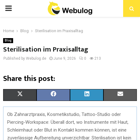
Home
Blog
Sterilisation im Praxisalltag
Blog
Sterilisation im Praxisalltag
Published by Webulog.de
June 9, 2026
0
213
Share this post:
X
F
L
E
(
A
I
M
Ob Zahnarztpraxis, Kosmetikstudio, Tattoo-Studio oder
T
C
N
A
Piercing-Workspace: Überall dort, wo Instrumente mit Haut,
W
E
K
I
Schleimhaut oder Blut in Kontakt kommen können, ist eine
zuverlässige Aufbereitung unverzichtbar. Sterilisation ist kein
I
B
E
L