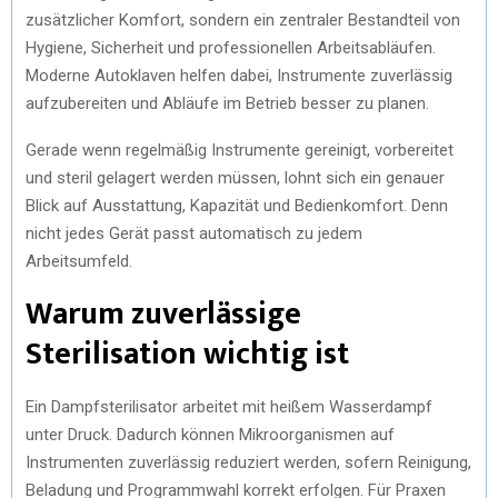
zusätzlicher Komfort, sondern ein zentraler Bestandteil von
T
O
D
Hygiene, Sicherheit und professionellen Arbeitsabläufen.
Moderne Autoklaven helfen dabei, Instrumente zuverlässig
T
O
I
aufzubereiten und Abläufe im Betrieb besser zu planen.
E
K
N
Gerade wenn regelmäßig Instrumente gereinigt, vorbereitet
R
und steril gelagert werden müssen, lohnt sich ein genauer
)
Blick auf Ausstattung, Kapazität und Bedienkomfort. Denn
nicht jedes Gerät passt automatisch zu jedem
Arbeitsumfeld.
Warum zuverlässige
Sterilisation wichtig ist
Ein Dampfsterilisator arbeitet mit heißem Wasserdampf
unter Druck. Dadurch können Mikroorganismen auf
Instrumenten zuverlässig reduziert werden, sofern Reinigung,
Beladung und Programmwahl korrekt erfolgen. Für Praxen