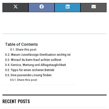
X
F
L
E
(
A
I
M
T
C
N
A
W
E
K
I
I
B
E
L
Table of Contents
Share this post:
T
O
D
Warum zuverlässige Sterilisation wichtig ist
Worauf du beim Kauf achten solltest
T
O
I
Service, Wartung und Alltagstauglichkeit
E
K
N
Tipps für einen sicheren Betrieb
Eine passende Lösung finden
R
Share this post:
)
RECENT POSTS