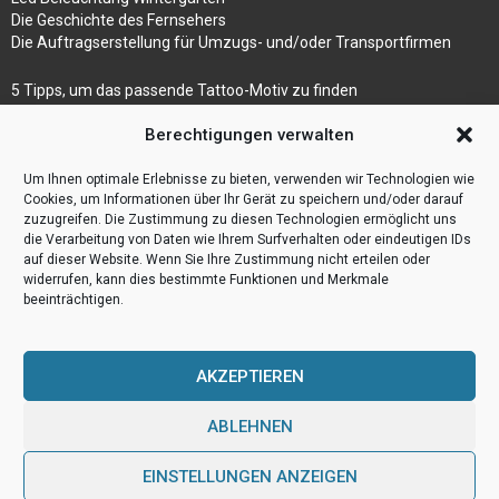
Die Geschichte des Fernsehers
Die Auftragserstellung für Umzugs- und/oder Transportfirmen
5 Tipps, um das passende Tattoo-Motiv zu finden
Betonmaschinen
Berechtigungen verwalten
Was ist Legal Tech?
Die Automatisierung der Sackentleerung bewirkt
Um Ihnen optimale Erlebnisse zu bieten, verwenden wir Technologien wie
Effizienzsteigerung
Cookies, um Informationen über Ihr Gerät zu speichern und/oder darauf
zuzugreifen. Die Zustimmung zu diesen Technologien ermöglicht uns
die Verarbeitung von Daten wie Ihrem Surfverhalten oder eindeutigen IDs
auf dieser Website. Wenn Sie Ihre Zustimmung nicht erteilen oder
widerrufen, kann dies bestimmte Funktionen und Merkmale
beeinträchtigen.
AKZEPTIEREN
ABLEHNEN
@2023 - www.Webulog.de. All Right Reserved.
EINSTELLUNGEN ANZEIGEN