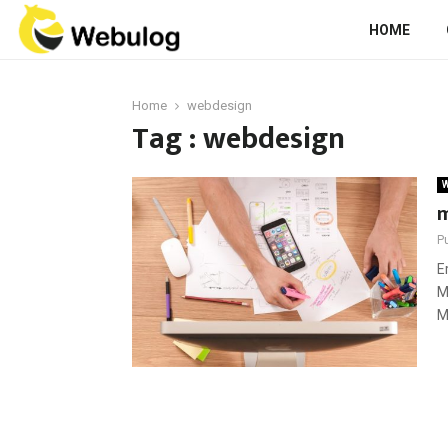
HOME
Home
webdesign
Tag : webdesign
W
m
P
E
M
M