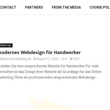
CONTACT
PARTNERS
FROM THE MEDIA
COOKIE POLI
ebdesign
odernes Webdesign für Handwerker
ublished by Webulog.de
August 17, 2022
0
2291
rstellen Sie eine ansprechende Website für Handwerker Für viele
enschen ist das Design ihrer Website die Grundlage für das Online-
arketing. Ohne ein professionelles ansprechendes Webdesign...