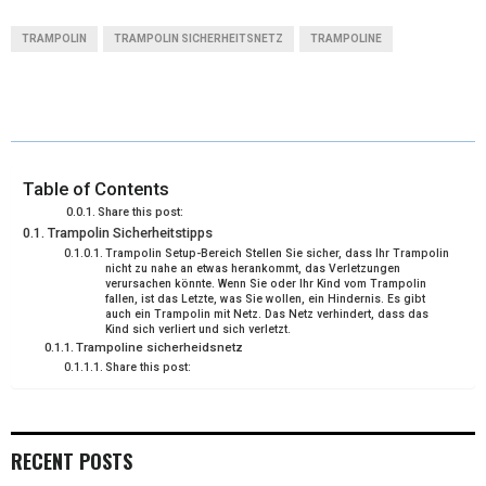
T
C
N
N
A
TRAMPOLIN
TRAMPOLIN SICHERHEITSNETZ
TRAMPOLINE
W
E
T
K
I
I
B
E
E
L
T
O
R
D
T
O
E
I
Table of Contents
Share this post:
E
K
S
N
Trampolin Sicherheitstipps
Trampolin Setup-Bereich Stellen Sie sicher, dass Ihr Trampolin
R
T
nicht zu nahe an etwas herankommt, das Verletzungen
verursachen könnte. Wenn Sie oder Ihr Kind vom Trampolin
)
fallen, ist das Letzte, was Sie wollen, ein Hindernis. Es gibt
auch ein Trampolin mit Netz. Das Netz verhindert, dass das
Kind sich verliert und sich verletzt.
Trampoline sicherheidsnetz
Share this post:
RECENT POSTS