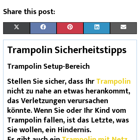
Share this post:
X
F
P
L
E
(
A
I
I
M
Trampolin Sicherheitstipps
T
C
N
N
A
W
E
T
K
I
Trampolin Setup-Bereich
I
B
E
E
L
Stellen Sie sicher, dass Ihr
Trampolin
T
O
R
D
nicht zu nahe an etwas herankommt,
T
O
E
I
das Verletzungen verursachen
könnte. Wenn Sie oder Ihr Kind vom
E
K
S
N
Trampolin fallen, ist das Letzte, was
R
T
Sie wollen, ein Hindernis.
)
Es gibt auch ein
Trampolin mit Netz
.