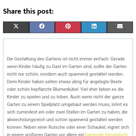
Share this post:
X
F
P
L
E
(
A
I
I
M
T
C
N
N
A
Die Gestaltung des Gartens ist nicht immer einfach. Gerade
W
E
T
K
I
wenn Kinder häufig zu Gast im Garten sind, sollte der Garten
I
B
E
E
L
nicht nur schön, sondern auch spannend gestaltet werden.
Denn Kinder haben selten etwas übrig für angelegte Beete
T
O
R
D
oder schön bepflanzte Blumenkübel. Viel eher lieben es die
T
O
E
I
Kinder zu spielen und zu toben. Auch wenn nicht der ganze
E
K
S
N
Garten zu einem Spielplatz umgebaut werden muss, lohnt es
sich zumindest ein oder zwei Stellen im Garten zu haben, die
R
T
abwechslungsreich und schön spannend gestaltet werden
)
können. Neben einer Rutsche oder einer Schaukel, eignet sich
in einem größeren Garten vor allem ein
Trampolin Sprungtuch
.