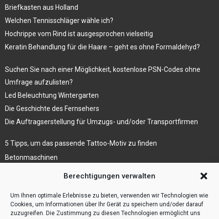
Briefkasten aus Holland
Welchen Tennisschläger wähle ich?
Hochrippe vom Rind ist ausgesprochen vielseitig
Keratin Behandlung für die Haare – geht es ohne Formaldehyd?
Suchen Sie nach einer Möglichkeit, kostenlose PSN-Codes ohne
Umfrage aufzulisten?
Led Beleuchtung Wintergarten
Die Geschichte des Fernsehers
Die Auftragserstellung für Umzugs- und/oder Transportfirmen
5 Tipps, um das passende Tattoo-Motiv zu finden
Betonmaschinen
Was ist Legal Tech?
Berechtigungen verwalten
Die Automatisierung der Sackentleerung bewirkt
Um Ihnen optimale Erlebnisse zu bieten, verwenden wir Technologien wie
Effizienzsteigerung
Cookies, um Informationen über Ihr Gerät zu speichern und/oder darauf
zuzugreifen. Die Zustimmung zu diesen Technologien ermöglicht uns