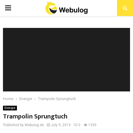
Home
Energie
Trampolin Sprungtuch
Energie
Trampolin Sprungtuch
Published by Webulog.de
July 9, 2019
0
1339