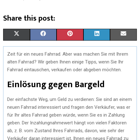
Share this post:
X
F
P
L
E
(
A
I
I
M
Zeit für ein neues Fahrrad. Aber was machen Sie mit Ihrem
T
C
N
N
A
alten Fahrrad? Wir geben Ihnen einige Tipps, wenn Sie Ihr
W
E
T
K
I
Fahrrad eintauschen, verkaufen oder abgeben möchten.
Einlösung gegen Bargeld
I
B
E
E
L
T
O
R
D
Der einfachste Weg, um Geld zu verdienen: Sie sind an einem
T
O
E
I
neuen Fahrrad interessiert und fragen den Verkäufer, was er
E
K
S
N
für Ihr altes Fahrrad geben würde, wenn Sie es in Zahlung
geben. Der Inzahlungnahmewert hängt von vielen Faktoren
R
T
ab, z. B. vom Zustand Ihres Fahrrads, davon, wie sehr der
)
Verkäufer daran interessiert ist, Ihnen ein neues Fahrrad zu