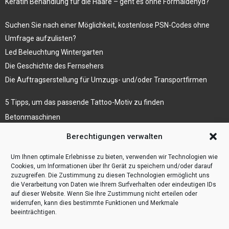
Keratin Behandlung für die Haare – geht es ohne Formaldehyd?
Suchen Sie nach einer Möglichkeit, kostenlose PSN-Codes ohne
Umfrage aufzulisten?
Led Beleuchtung Wintergarten
Die Geschichte des Fernsehers
Die Auftragserstellung für Umzugs- und/oder Transportfirmen
5 Tipps, um das passende Tattoo-Motiv zu finden
Betonmaschinen
Was ist Legal Tech?
Berechtigungen verwalten
Die Automatisierung der Sackentleerung bewirkt
Um Ihnen optimale Erlebnisse zu bieten, verwenden wir Technologien wie
Effizienzsteigerung
Cookies, um Informationen über Ihr Gerät zu speichern und/oder darauf
zuzugreifen. Die Zustimmung zu diesen Technologien ermöglicht uns
die Verarbeitung von Daten wie Ihrem Surfverhalten oder eindeutigen IDs
auf dieser Website. Wenn Sie Ihre Zustimmung nicht erteilen oder
widerrufen, kann dies bestimmte Funktionen und Merkmale
beeinträchtigen.