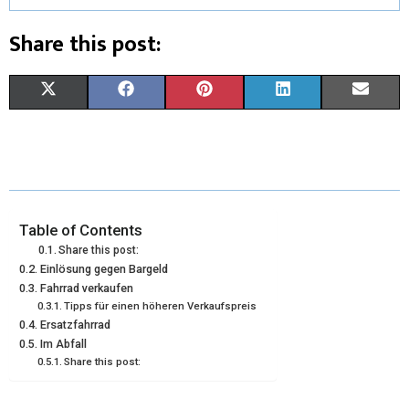
Share this post:
X
F
P
L
E
(
A
I
I
M
T
C
N
N
A
W
E
T
K
I
I
B
E
E
L
Table of Contents
Share this post:
T
O
R
D
Einlösung gegen Bargeld
Fahrrad verkaufen
T
O
E
I
Tipps für einen höheren Verkaufspreis
E
K
S
N
Ersatzfahrrad
Im Abfall
R
T
Share this post:
)