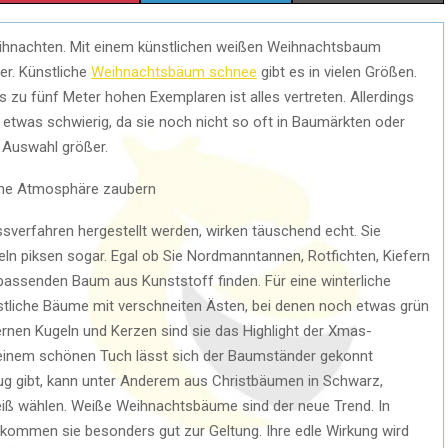
eihnachten. Mit einem künstlichen weißen Weihnachtsbaum
r. Künstliche
Weihnachtsbäum schnee
gibt es in vielen Größen.
zu fünf Meter hohen Exemplaren ist alles vertreten. Allerdings
etwas schwierig, da sie noch nicht so oft in Baumärkten oder
e Auswahl größer.
iche Atmosphäre zaubern
sverfahren hergestellt werden, wirken täuschend echt. Sie
eln piksen sogar. Egal ob Sie Nordmanntannen, Rotfichten, Kiefern
assenden Baum aus Kunststoff finden. Für eine winterliche
liche Bäume mit verschneiten Ästen, bei denen noch etwas grün
rnen Kugeln und Kerzen sind sie das Highlight der Xmas-
r einem schönen Tuch lässt sich der Baumständer gekonnt
g gibt, kann unter Anderem aus Christbäumen in Schwarz,
iß wählen. Weiße Weihnachtsbäume sind der neue Trend. In
ommen sie besonders gut zur Geltung. Ihre edle Wirkung wird