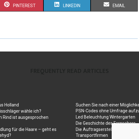
PINTEREST
LINKEDIN
EMAIL
FREQUENTLY READ ARTICLES
us Holland
Suchen Sie nach einer Möglichke
PSN-Codes ohne Umfrage aufzu
sschläger wähle ich?
Led Beleuchtung Wintergarten
 Rind ist ausgesprochen
Die Geschichte des Fernsehers
dlung für die Haare – geht es
Die Auftragserstellung für Umz
ehyd?
Transportfirmen