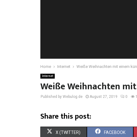
Home
Internet
Weiße Weihnachten mit einem kün
Internet
Weiße Weihnachten mit
Published by Webulog.de
August 27, 2019
0
Share this post:
X (TWITTER)
FACEBOOK