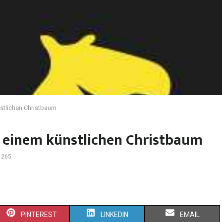
stlichen Christbaum
 einem künstlichen Christbaum
1265
PINTEREST
LINKEDIN
EMAIL