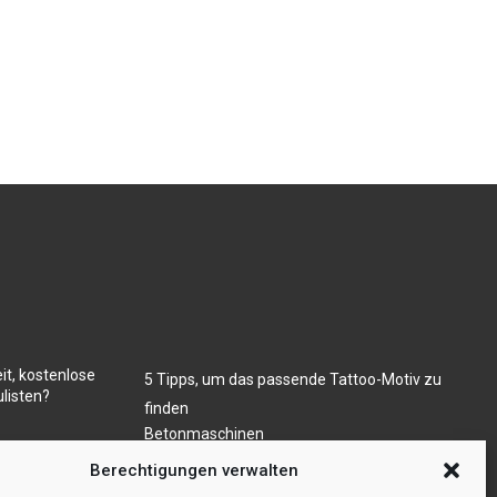
it, kostenlose
5 Tipps, um das passende Tattoo-Motiv zu
listen?
finden
Betonmaschinen
Was ist Legal Tech?
ugs- und/oder
Berechtigungen verwalten
Die Automatisierung der Sackentleerung