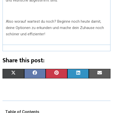
und Wünsche abgestimmt sind.
Also worauf wartest du noch? Beginne noch heute damit,
deine Optionen zu erkunden und mache dein Zuhause noch
schöner und effizienter!
Share this post:
X
F
P
L
E
(
A
I
I
M
T
C
N
N
A
W
E
T
K
I
I
B
E
E
L
Table of Contents