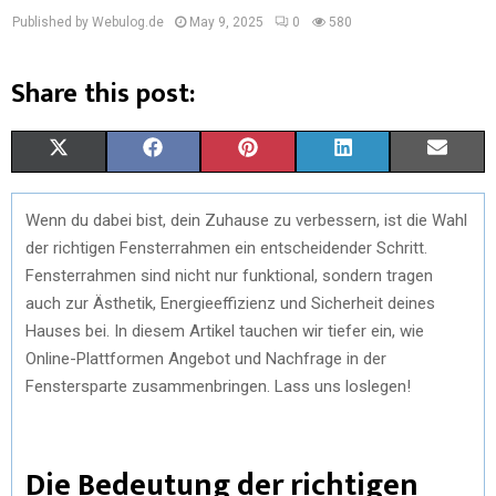
Published by Webulog.de
May 9, 2025
0
580
Share this post:
X
F
P
L
E
(
A
I
I
M
Wenn du dabei bist, dein Zuhause zu verbessern, ist die Wahl
T
C
N
N
A
der richtigen Fensterrahmen ein entscheidender Schritt.
W
E
T
K
I
Fensterrahmen sind nicht nur funktional, sondern tragen
auch zur Ästhetik, Energieeffizienz und Sicherheit deines
I
B
E
E
L
Hauses bei. In diesem Artikel tauchen wir tiefer ein, wie
T
O
R
D
Online-Plattformen Angebot und Nachfrage in der
Fenstersparte zusammenbringen. Lass uns loslegen!
T
O
E
I
E
K
S
N
Die Bedeutung der richtigen
R
T