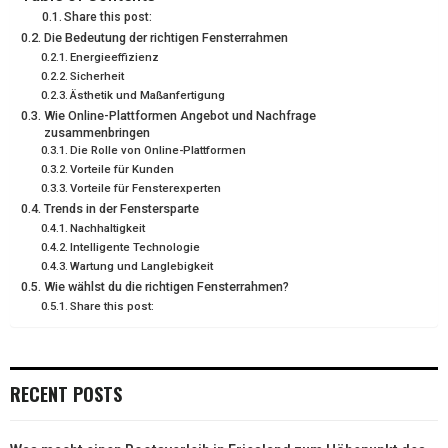
Share this post:
T
O
R
D
Die Bedeutung der richtigen Fensterrahmen
Energieeffizienz
T
O
E
I
Sicherheit
E
Ästhetik und Maßanfertigung
K
S
N
Wie Online-Plattformen Angebot und Nachfrage
R
T
zusammenbringen
Die Rolle von Online-Plattformen
)
Vorteile für Kunden
Vorteile für Fensterexperten
Trends in der Fenstersparte
Nachhaltigkeit
Intelligente Technologie
Wartung und Langlebigkeit
Wie wählst du die richtigen Fensterrahmen?
Share this post:
RECENT POSTS