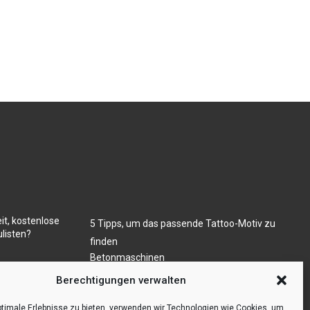
it, kostenlose
5 Tipps, um das passende Tattoo-Motiv zu
listen?
finden
Betonmaschinen
Was ist Legal Tech?
ugs- und/oder
Berechtigungen verwalten
Die Automatisierung der Sackentleerung
bewirkt Effizienzsteigerung
timale Erlebnisse zu bieten, verwenden wir Technologien wie Cookies, um