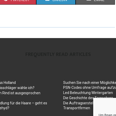
FREQUENTLY READ ARTICLES
us Holland
Suchen Sie nach einer Möglichke
PSN-Codes ohne Umfrage aufzu
sschläger wähle ich?
Led Beleuchtung Wintergarten
 Rind ist ausgesprochen
Die Geschichte des Fernsehers
dlung für die Haare – geht es
Die Auftragserstellung für Umz
ehyd?
Transportfirmen
Um Ihnen op