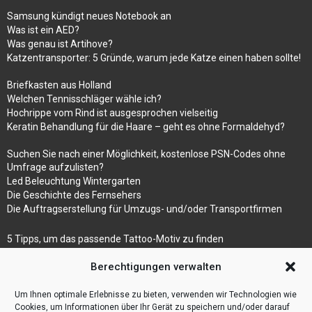
Samsung kündigt neues Notebook an
Was ist ein AED?
Was genau ist Artihove?
Katzentransporter: 5 Gründe, warum jede Katze einen haben sollte!
Briefkasten aus Holland
Welchen Tennisschläger wähle ich?
Hochrippe vom Rind ist ausgesprochen vielseitig
Keratin Behandlung für die Haare – geht es ohne Formaldehyd?
Suchen Sie nach einer Möglichkeit, kostenlose PSN-Codes ohne
Umfrage aufzulisten?
Led Beleuchtung Wintergarten
Die Geschichte des Fernsehers
Die Auftragserstellung für Umzugs- und/oder Transportfirmen
5 Tipps, um das passende Tattoo-Motiv zu finden
Betonmaschinen
Berechtigungen verwalten
Was ist Legal Tech?
Die Automatisierung der Sackentleerung bewirkt
Um Ihnen optimale Erlebnisse zu bieten, verwenden wir Technologien wie
Effizienzsteigerung
Cookies, um Informationen über Ihr Gerät zu speichern und/oder darauf