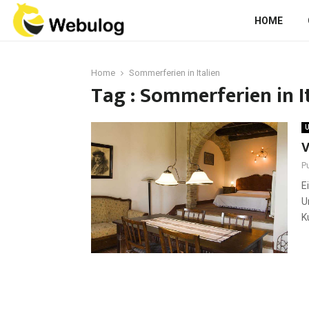
HOME
Home
Sommerferien in Italien
Tag : Sommerferien in I
U
V
P
E
U
K