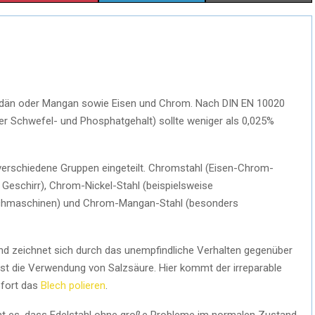
lybdän oder Mangan sowie Eisen und Chrom. Nach DIN EN 10020
er Schwefel- und Phosphatgehalt) sollte weniger als 0,025%
erschiedene Gruppen eingeteilt. Chromstahl (Eisen-Chrom-
 Geschirr), Chrom-Nickel-Stahl (beispielsweise
chmaschinen) und Chrom-Mangan-Stahl (besonders
 und zeichnet sich durch das unempfindliche Verhalten gegenüber
st die Verwendung von Salzsäure. Hier kommt der irreparable
fort das
Blech polieren
.
cht es, dass Edelstahl ohne große Probleme im normalen Zustand