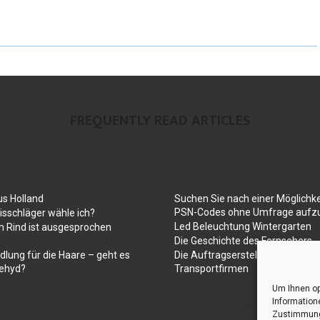
FREQUENTLY READ ARTICLES
us Holland
Suchen Sie nach einer Möglichke
PSN-Codes ohne Umfrage aufzu
sschläger wähle ich?
Led Beleuchtung Wintergarten
 Rind ist ausgesprochen
Die Geschichte des Fernsehers
dlung für die Haare – geht es
Die Auftragserstellung für Umz
ehyd?
Transportfirmen
Um Ihnen op
Information
Zustimmung 