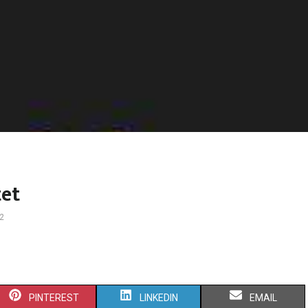
tet
2
PINTEREST
LINKEDIN
EMAIL