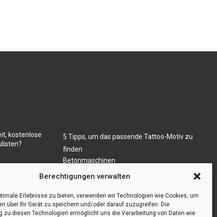
it, kostenlose
5 Tipps, um das passende Tattoo-Motiv zu
listen?
finden
Betonmaschinen
Was ist Legal Tech?
ugs- und/oder
Berechtigungen verwalten
Die Automatisierung der Sackentleerung
bewirkt Effizienzsteigerung
timale Erlebnisse zu bieten, verwenden wir Technologien wie Cookies, um
en über Ihr Gerät zu speichern und/oder darauf zuzugreifen. Die
zu diesen Technologien ermöglicht uns die Verarbeitung von Daten wie