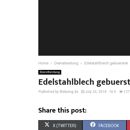
Home
Dienstleistung
Edelstahlblech gebuerstet
Dienstleistung
Edelstahlblech gebuers
Published by Webulog.de
July 20, 2018
0
127
Share this post:
X (TWITTER)
FACEBOOK