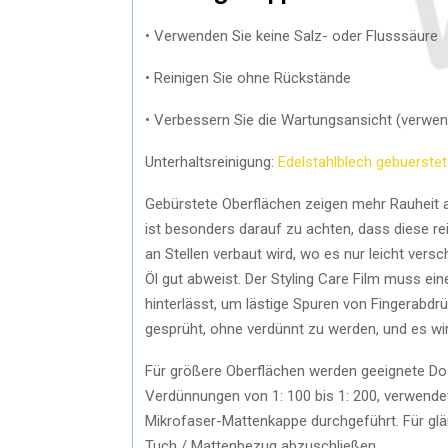
• Verwenden Sie keine Salz- oder Flusssäure
• Reinigen Sie ohne Rückstände
• Verbessern Sie die Wartungsansicht (verwen
Unterhaltsreinigung:
Edelstahlblech gebuerstet
Gebürstete Oberflächen zeigen mehr Rauheit al
ist besonders darauf zu achten, dass diese re
an Stellen verbaut wird, wo es nur leicht versc
Öl gut abweist. Der Styling Care Film muss ei
hinterlässt, um lästige Spuren von Fingerabdr
gesprüht, ohne verdünnt zu werden, und es wir
Für größere Oberflächen werden geeignete Dos
Verdünnungen von 1: 100 bis 1: 200, verwendet
Mikrofaser-Mattenkappe durchgeführt. Für gl
Tuch / Mattenbezug abzuschließen.