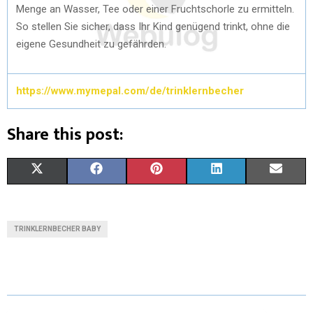
Menge an Wasser, Tee oder einer Fruchtschorle zu ermitteln.
So stellen Sie sicher, dass Ihr Kind genügend trinkt, ohne die
eigene Gesundheit zu gefährden.
https://www.mymepal.com/de/trinklernbecher
Share this post:
X
F
P
L
E
(
A
I
I
M
T
C
N
N
A
TRINKLERNBECHER BABY
W
E
T
K
I
I
B
E
E
L
T
O
R
D