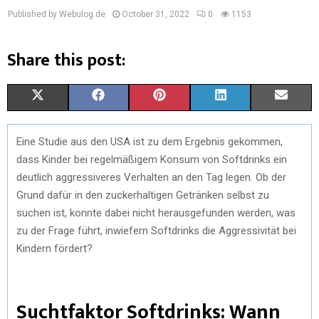
Published by Webulog.de
October 31, 2022
0
1153
Share this post:
X
F
P
L
E
(
A
I
I
M
Eine Studie aus den USA ist zu dem Ergebnis gekommen,
T
C
N
N
A
dass Kinder bei regelmäßigem Konsum von Softdrinks ein
W
E
T
K
I
deutlich aggressiveres Verhalten an den Tag legen. Ob der
Grund dafür in den zuckerhaltigen Getränken selbst zu
I
B
E
E
L
suchen ist, konnte dabei nicht herausgefunden werden, was
T
O
R
D
zu der Frage führt, inwiefern Softdrinks die Aggressivität bei
Kindern fördert?
T
O
E
I
E
K
S
N
Suchtfaktor Softdrinks: Wann
R
T