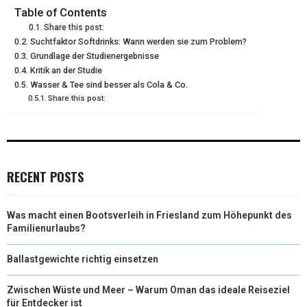
T
O
E
I
Table of Contents
Share this post:
E
K
S
N
Suchtfaktor Softdrinks: Wann werden sie zum Problem?
Grundlage der Studienergebnisse
R
T
Kritik an der Studie
)
Wasser & Tee sind besser als Cola & Co.
Share this post:
RECENT POSTS
Was macht einen Bootsverleih in Friesland zum Höhepunkt des
Familienurlaubs?
Ballastgewichte richtig einsetzen
Zwischen Wüste und Meer – Warum Oman das ideale Reiseziel
für Entdecker ist