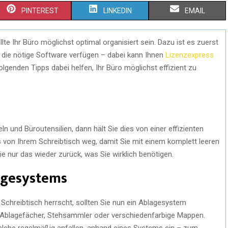
PINTEREST
LINKEDIN
EMAIL
llte Ihr Büro möglichst optimal organisiert sein. Dazu ist es zuerst
 die nötige Software verfügen – dabei kann Ihnen
Lizenzexpress
lgenden Tipps dabei helfen, Ihr Büro möglichst effizient zu
eln und Büroutensilien, dann hält Sie dies von einer effizienten
s von Ihrem Schreibtisch weg, damit Sie mit einem komplett leeren
 nur das wieder zurück, was Sie wirklich benötigen.
lagesystems
 Schreibtisch herrscht, sollten Sie nun ein Ablagesystem
 Ablagefächer, Stehsammler oder verschiedenfarbige Mappen.
lche regelmäßig anfallen, anhand eines Systems ein – zum