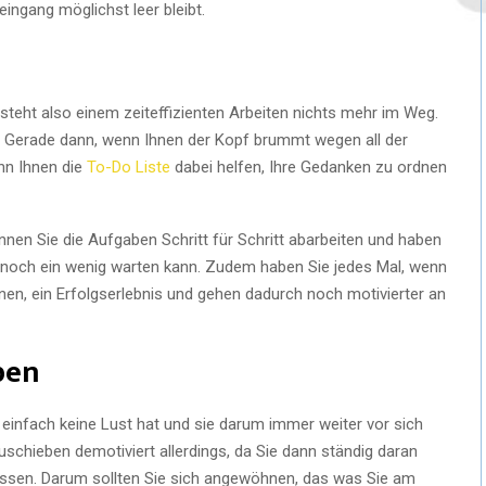
ingang möglichst leer bleibt.
zt steht also einem zeiteffizienten Arbeiten nichts mehr im Weg.
n. Gerade dann, wenn Ihnen der Kopf brummt wegen all der
nn Ihnen die
To-Do Liste
dabei helfen, Ihre Gedanken zu ordnen
nnen Sie die Aufgaben Schritt für Schritt abarbeiten und haben
s noch ein wenig warten kann. Zudem haben Sie jedes Mal, wenn
nen, ein Erfolgserlebnis und gehen dadurch noch motivierter an
ben
 einfach keine Lust hat und sie darum immer weiter vor sich
schieben demotiviert allerdings, da Sie dann ständig daran
üssen. Darum sollten Sie sich angewöhnen, das was Sie am