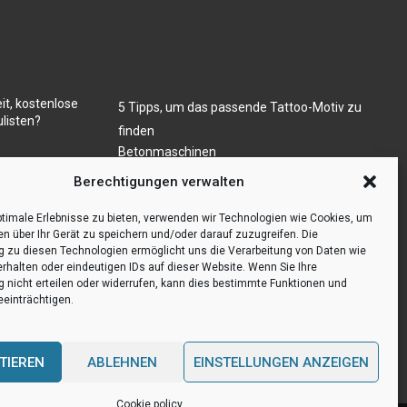
it, kostenlose
5 Tipps, um das passende Tattoo-Motiv zu
listen?
finden
Betonmaschinen
Was ist Legal Tech?
ugs- und/oder
Berechtigungen verwalten
Die Automatisierung der Sackentleerung
bewirkt Effizienzsteigerung
timale Erlebnisse zu bieten, verwenden wir Technologien wie Cookies, um
en über Ihr Gerät zu speichern und/oder darauf zuzugreifen. Die
zu diesen Technologien ermöglicht uns die Verarbeitung von Daten wie
erhalten oder eindeutigen IDs auf dieser Website. Wenn Sie Ihre
nicht erteilen oder widerrufen, kann dies bestimmte Funktionen und
einträchtigen.
TIEREN
ABLEHNEN
EINSTELLUNGEN ANZEIGEN
Cookie policy