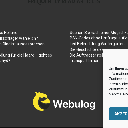
FREQUENTLY READ ARTICLES
us Holland
Suchen Sie nach einer Möglichke
PSN-Codes ohne Umfrage aufzu
sschläger wähle ich?
Led Beleuchtung Wintergarten
 Rind ist ausgesprochen
Die Geschichte des Fernsehers
dlung für die Haare – geht es
Die Auftragserstellung für Umz
ehyd?
Transportfirmen
Um Ihnen op
Information
Zustimmung 
Ihrem Surfv
Zustimmung 
Merkmale be
AKZEP